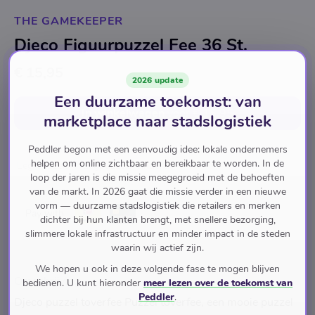
THE GAMEKEEPER
Djeco Figuurpuzzel Fee 36 St.
€ 15,95
2026 update
Een duurzame toekomst: van
In winkelwagen
voor
€ 15,95
marketplace naar stadslogistiek
Peddler begon met een eenvoudig idee: lokale ondernemers
helpen om online zichtbaar en bereikbaar te worden. In de
Leg Puzzels
Legpuzzels Kinderen
loop der jaren is die missie meegegroeid met de behoeften
van de markt. In 2026 gaat die missie verder in een nieuwe
vorm — duurzame stadslogistiek die retailers en merken
Pay with
dichter bij hun klanten brengt, met snellere bezorging,
slimmere lokale infrastructuur en minder impact in de steden
waarin wij actief zijn.
We hopen u ook in deze volgende fase te mogen blijven
Omschrijving
bedienen. U kunt hieronder
meer lezen over de toekomst van
Peddler
.
Djeco puzzel toverfee Puzzel toverfee, een mooie puzzel