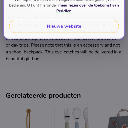
bedienen. U kunt hieronder
meer lezen over de toekomst van
Omschrijving
Peddler
.
Unbearably cute! Open your little one's eyes to the world
of accessorising with this adorable and comfortable
Nieuwe website
backpack. The bag is fitted with two adjustable shoulder
straps and a zip-around closure – perfect for pre school
or day trips. Please note that this is an accessory and not
a school backpack. This eye-catches will be delivered in a
beautiful gift bag.
Gerelateerde producten