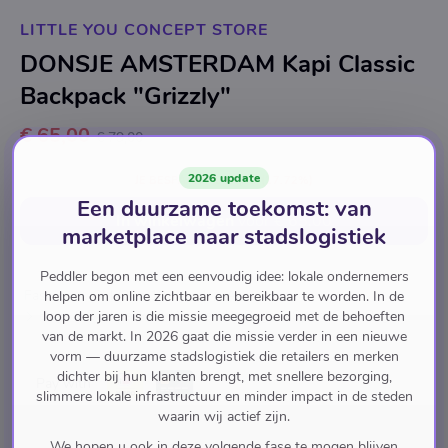
LITTLE YOU CONCEPT STORE
DONSJE AMSTERDAM Kapi Classic
Backpack "Grizzly"
€ 65,00
€ 79,00
2026 update
JE BESPAART
€ 14,00
(17.72%)
Een duurzame toekomst: van
In winkelwagen
voor
€ 65,00
marketplace naar stadslogistiek
Peddler begon met een eenvoudig idee: lokale ondernemers
Fashion
Girl (2 to 12 Years)
Accessoires
helpen om online zichtbaar en bereikbaar te worden. In de
Bags & Backpacks & Weekender Bags & Sport Gym Bags
loop der jaren is die missie meegegroeid met de behoeften
van de markt. In 2026 gaat die missie verder in een nieuwe
vorm — duurzame stadslogistiek die retailers en merken
dichter bij hun klanten brengt, met snellere bezorging,
Pay with
slimmere lokale infrastructuur en minder impact in de steden
waarin wij actief zijn.
We hopen u ook in deze volgende fase te mogen blijven