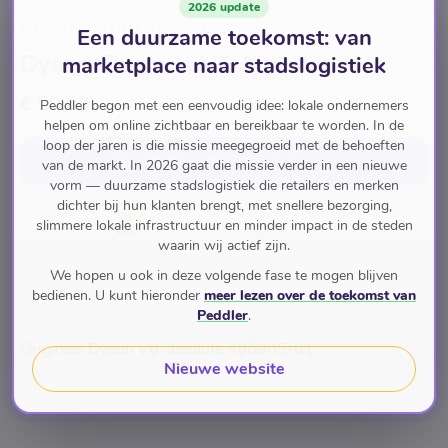
2026 update
DE STOFZUIGERKONING
Een duurzame toekomst: van
Dyson Zuigbuis V6 Absolute
marketplace naar stadslogistiek
€ 50,00
Peddler begon met een eenvoudig idee: lokale ondernemers
helpen om online zichtbaar en bereikbaar te worden. In de
loop der jaren is die missie meegegroeid met de behoeften
In winkelwagen
voor
€ 50,00
van de markt. In 2026 gaat die missie verder in een nieuwe
vorm — duurzame stadslogistiek die retailers en merken
dichter bij hun klanten brengt, met snellere bezorging,
Pay with
slimmere lokale infrastructuur en minder impact in de steden
waarin wij actief zijn.
We hopen u ook in deze volgende fase te mogen blijven
bedienen. U kunt hieronder
meer lezen over de toekomst van
Peddler
.
Omschrijving
Origineel Dyson V6 absolute 966905-01
Nieuwe website