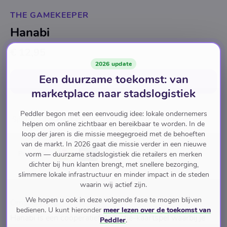
THE GAMEKEEPER
Hanabi
€ 12,95
2026 update
Een duurzame toekomst: van
In winkelwagen
voor
€ 12,95
marketplace naar stadslogistiek
Peddler begon met een eenvoudig idee: lokale ondernemers
Spellen
Coöperatief
helpen om online zichtbaar en bereikbaar te worden. In de
loop der jaren is die missie meegegroeid met de behoeften
van de markt. In 2026 gaat die missie verder in een nieuwe
Pay with
vorm — duurzame stadslogistiek die retailers en merken
dichter bij hun klanten brengt, met snellere bezorging,
slimmere lokale infrastructuur en minder impact in de steden
waarin wij actief zijn.
We hopen u ook in deze volgende fase te mogen blijven
Omschrijving
bedienen. U kunt hieronder
meer lezen over de toekomst van
Hanabi is een coöperatief deductie-kaartspel waarbij je
Peddler
.