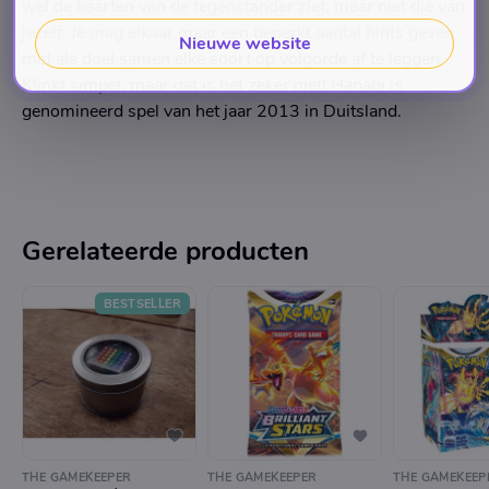
wel de kaarten van de tegenstander ziet, maar niet die van
jezelf. Je mag elkaar maar een beperkt aantal hints geven
Nieuwe website
met als doel samen elke soort op volgorde af te leggen.
Klinkt simpel, maar dat is het zeker niet! Hanabi is
genomineerd spel van het jaar 2013 in Duitsland.
Gerelateerde producten
BESTSELLER
THE GAMEKEEPER
THE GAMEKEEPER
THE GAMEKEEP