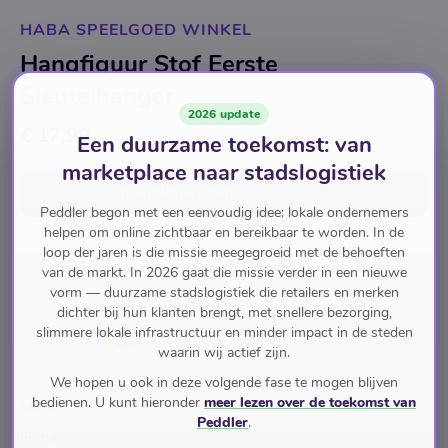
HABA SPEELGOED WINKEL
Hangfiguur Stof Eerste
Sleutelhanger
2026 update
€ 17,99
Een duurzame toekomst: van
marketplace naar stadslogistiek
In winkelwagen
voor
€ 17,99
Peddler begon met een eenvoudig idee: lokale ondernemers
helpen om online zichtbaar en bereikbaar te worden. In de
loop der jaren is die missie meegegroeid met de behoeften
Baby en Peuter
Babyspeelgoed
Speelkleden en Babygyms
van de markt. In 2026 gaat die missie verder in een nieuwe
vorm — duurzame stadslogistiek die retailers en merken
dichter bij hun klanten brengt, met snellere bezorging,
slimmere lokale infrastructuur en minder impact in de steden
Pay with
waarin wij actief zijn.
We hopen u ook in deze volgende fase te mogen blijven
bedienen. U kunt hieronder
meer lezen over de toekomst van
Merk
Peddler
.
Haba