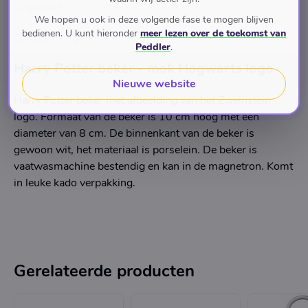
Logoshirt
We hopen u ook in deze volgende fase te mogen blijven
bedienen. U kunt hieronder
meer lezen over de toekomst van
Omschrijving
Peddler
.
Harry Potter beker - mok Hogwarts logo
Nieuwe website
Harry Potter beker met afbeelding van het Zweinstein
logo. Formaat van de beker is 10 cm hoog met een
diameter van 8 cm. De binnenkant van de beker is
gewoon wit, het materiaal is porselein. De beker is
vaatwasmachine bestendig en kan in de magnetron. Komt
in leuke kado verpakking.
Gerelateerde producten