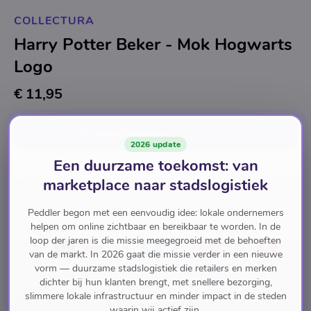
COLLECTURA
Harry Potter Beker - Mok Hogwarts
Logo
€ 11,95
In winkelwagen
voor
€ 11,95
2026 update
Een duurzame toekomst: van
marketplace naar stadslogistiek
Harry Potter
Peddler begon met een eenvoudig idee: lokale ondernemers
helpen om online zichtbaar en bereikbaar te worden. In de
Pay with
loop der jaren is die missie meegegroeid met de behoeften
van de markt. In 2026 gaat die missie verder in een nieuwe
vorm — duurzame stadslogistiek die retailers en merken
dichter bij hun klanten brengt, met snellere bezorging,
slimmere lokale infrastructuur en minder impact in de steden
Merk
waarin wij actief zijn.