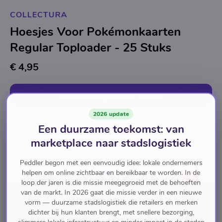
COLLECTURA
Hoesjes Voor Pokémonkaarten
Regular Toploader - 25 Stuks
€ 4,95
In winkelwagen
voor
€ 4,95
2026 update
Een duurzame toekomst: van
Collectibles, Cartofilie & Militaria
marketplace naar stadslogistiek
Peddler begon met een eenvoudig idee: lokale ondernemers
Pay with
helpen om online zichtbaar en bereikbaar te worden. In de
loop der jaren is die missie meegegroeid met de behoeften
van de markt. In 2026 gaat die missie verder in een nieuwe
vorm — duurzame stadslogistiek die retailers en merken
Merk
dichter bij hun klanten brengt, met snellere bezorging,