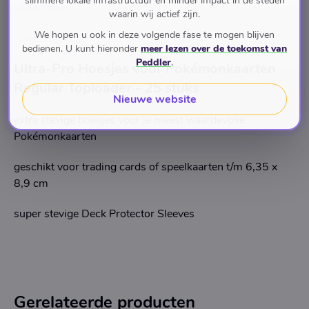
slimmere lokale infrastructuur en minder impact in de steden
Ultra PRO
waarin wij actief zijn.
We hopen u ook in deze volgende fase te mogen blijven
Omschrijving
bedienen. U kunt hieronder
meer lezen over de toekomst van
Peddler
.
Ultra-Pro Hoesjes voor Pokémonkaarten
Regular Toploader - 25 stuks
Nieuwe website
extra stevige hoesjes voor je meest waardevolle
Pokémonkaarten
geschikt voor trading cards of speelkaarten t/m 6,35 x
8,9 cm
super stevige Deck Protector Sleeves
Gerelateerde producten