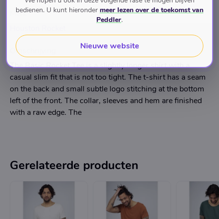
We hopen u ook in deze volgende fase te mogen blijven
bedienen. U kunt hieronder
meer lezen over de toekomst van
Merk
Peddler
.
Houston Rocket
Nieuwe website
Omschrijving
The Basic Rocket Tee is a slightly longer shirt with a
casual slim fit that is not too tight. The t-shirt has a seam
on the back and small subtle logo stitching at the bottom
left of the front. The collar, sleeves and hem are finished
with a raw edge. The
Gerelateerde producten