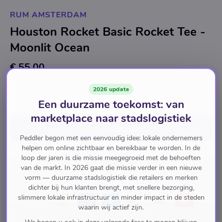
RUM AMSTERDAM
Houston Rocket Basic Rocket Tee -
Moonlit Ocean
€ 55,00
2026 update
Selecteer optie
Een duurzame toekomst: van
marketplace naar stadslogistiek
In winkelwagen
Peddler begon met een eenvoudig idee: lokale ondernemers
helpen om online zichtbaar en bereikbaar te worden. In de
loop der jaren is die missie meegegroeid met de behoeften
Men
van de markt. In 2026 gaat die missie verder in een nieuwe
vorm — duurzame stadslogistiek die retailers en merken
dichter bij hun klanten brengt, met snellere bezorging,
slimmere lokale infrastructuur en minder impact in de steden
Pay with
waarin wij actief zijn.