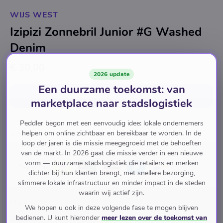
WIJS WEST
Izipizi Zonnebril Junior #G Washed
Denim
€ 30,00
2026 update
Een duurzame toekomst: van
In winkelwagen
voor
€ 30,00
marketplace naar stadslogistiek
Peddler begon met een eenvoudig idee: lokale ondernemers
helpen om online zichtbaar en bereikbaar te worden. In de
Kleding & Accessoires
Accessoires
Zonnebrillen
loop der jaren is die missie meegegroeid met de behoeften
van de markt. In 2026 gaat die missie verder in een nieuwe
vorm — duurzame stadslogistiek die retailers en merken
Pay with
dichter bij hun klanten brengt, met snellere bezorging,
slimmere lokale infrastructuur en minder impact in de steden
waarin wij actief zijn.
Merk
We hopen u ook in deze volgende fase te mogen blijven
Izipizi
bedienen. U kunt hieronder
meer lezen over de toekomst van