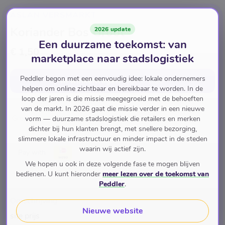
ASLAN VERSMARKT
Koriander Bos Groot
2026 update
Een duurzame toekomst: van
€ 1,50
marketplace naar stadslogistiek
Peddler begon met een eenvoudig idee: lokale ondernemers
In winkelwagen
voor
€ 1,50
helpen om online zichtbaar en bereikbaar te worden. In de
loop der jaren is die missie meegegroeid met de behoeften
van de markt. In 2026 gaat die missie verder in een nieuwe
Groente
vorm — duurzame stadslogistiek die retailers en merken
dichter bij hun klanten brengt, met snellere bezorging,
slimmere lokale infrastructuur en minder impact in de steden
waarin wij actief zijn.
Pay with
We hopen u ook in deze volgende fase te mogen blijven
bedienen. U kunt hieronder
meer lezen over de toekomst van
Peddler
.
Omschrijving
Nieuwe website
site prijs