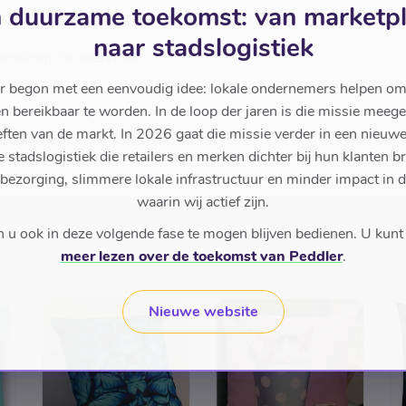
 duurzame toekomst: van marketp
groen. Kussensloop palmboom bladeren.
naar stadslogistiek
sensloop / kussenhoes
r begon met een eenvoudig idee: lokale ondernemers helpen om
en bereikbaar te worden. In de loop der jaren is die missie meeg
ften van de markt. In 2026 gaat die missie verder in een nieu
stadslogistiek die retailers en merken dichter bij hun klanten b
 bezorging, slimmere lokale infrastructuur en minder impact in 
waarin wij actief zijn.
u ook in deze volgende fase te mogen blijven bedienen. U kunt
meer lezen over de toekomst van Peddler
.
Nieuwe website