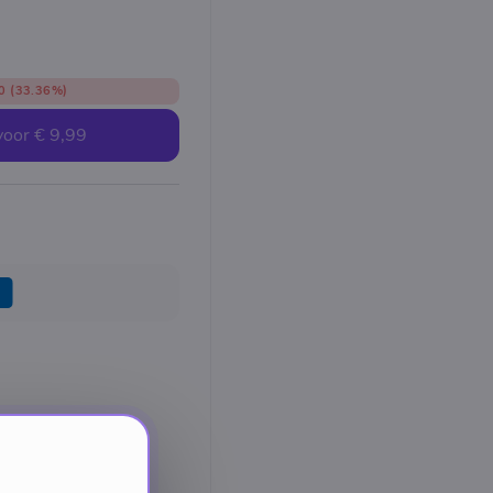
0
(33.36%)
voor
€ 9,99