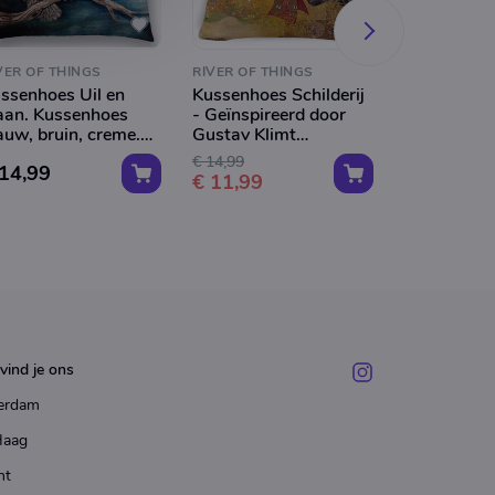
VER OF THINGS
RIVER OF THINGS
RIVER OF TH
ssenhoes Uil en
Kussenhoes Schilderij
Vincent Va
an. Kussenhoes
- Geïnspireerd door
Mona Lisa
auw, bruin, creme.
Gustav Klimt
kussenhoes
erkussenhoes 45x45
kussenhoes.
meme kuss
€ 14,99
 14,99
€ 12,99
Mona Lisa 
€ 11,99
foto op ku
Stijl 2
vind je ons
erdam
Haag
ht