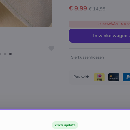
€ 9,99
€ 14,99
JE BESPAART
€ 5,0
In winkelwagen
Sierkussenhoezen
Pay with
2026 update