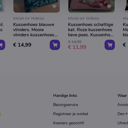
RIVER OF THINGS
RIVER OF THINGS
RI
l.
Kussenhoes blauwe
Kussenhoes schattige
Ku
es
vlinders. Mooie
kat. Roze kussenhoes
Ma
vlinders kussenhoes
lieve poes. Kussenhoes
bl
turquoise blauw
voor meisje of dame.
Si
€ 14,99
€ 14,99
€
zwart. Decoratieve
45x45
€ 11,99
kussensloop, mooie
sierkussenhoes 45x45
Handige links
Waar 
Bezorgservice
Amst
Registreer je winkel
Den 
Koeriers gezocht!
Utrec