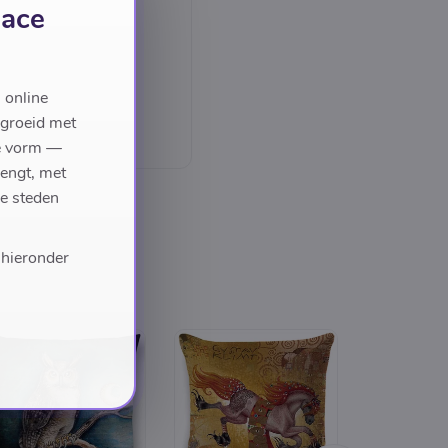
lace
 online
egroeid met
we vorm —
rengt, met
de steden
 hieronder