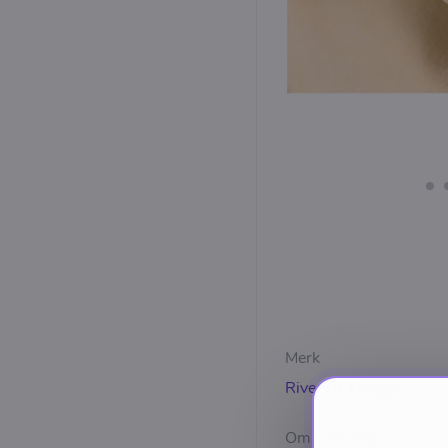
Merk
River Of Things
Omschrijving