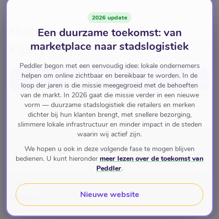
LITTLE INDIA
2026 update
Mothers Mix Pickle 500Gr
Een duurzame toekomst: van
marketplace naar stadslogistiek
€ 3,99
Peddler begon met een eenvoudig idee: lokale ondernemers
helpen om online zichtbaar en bereikbaar te worden. In de
In winkelwagen
voor
€ 3,99
loop der jaren is die missie meegegroeid met de behoeften
van de markt. In 2026 gaat die missie verder in een nieuwe
vorm — duurzame stadslogistiek die retailers en merken
dichter bij hun klanten brengt, met snellere bezorging,
Jam, Spreads & Pickles
Pickles
Mixed Pickle
slimmere lokale infrastructuur en minder impact in de steden
waarin wij actief zijn.
Pay with
We hopen u ook in deze volgende fase te mogen blijven
bedienen. U kunt hieronder
meer lezen over de toekomst van
Peddler
.
Merk
Nieuwe website
Mothers