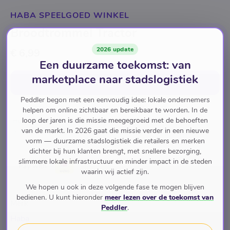
HABA SPEELGOED WINKEL
Broodtrommel Tractor
2026 update
€ 6,99
Een duurzame toekomst: van
marketplace naar stadslogistiek
In winkelwagen
voor
€ 6,99
Peddler begon met een eenvoudig idee: lokale ondernemers
helpen om online zichtbaar en bereikbaar te worden. In de
loop der jaren is die missie meegegroeid met de behoeften
Huis en Tuin
Keuken en Eetkamer
Voedsel Bewaren
van de markt. In 2026 gaat die missie verder in een nieuwe
Broodtrommels
vorm — duurzame stadslogistiek die retailers en merken
dichter bij hun klanten brengt, met snellere bezorging,
slimmere lokale infrastructuur en minder impact in de steden
Pay with
waarin wij actief zijn.
We hopen u ook in deze volgende fase te mogen blijven
bedienen. U kunt hieronder
meer lezen over de toekomst van
Merk
Peddler
.
Haba