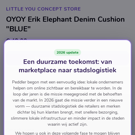
LITTLE YOU CONCEPT STORE
OYOY Erik Elephant Denim Cushion
"BLUE"
€ 49,00
2026 update
In winkelwagen
voor
€ 49,00
Een duurzame toekomst: van
marketplace naar stadslogistiek
Living
Sleeping
Cushions
Peddler begon met een eenvoudig idee: lokale ondernemers
helpen om online zichtbaar en bereikbaar te worden. In de
loop der jaren is die missie meegegroeid met de behoeften
van de markt. In 2026 gaat die missie verder in een nieuwe
Pay with
vorm — duurzame stadslogistiek die retailers en merken
dichter bij hun klanten brengt, met snellere bezorging,
slimmere lokale infrastructuur en minder impact in de steden
waarin wij actief zijn.
Omschrijving
We hopen u ook in deze volgende fase te mogen blijven