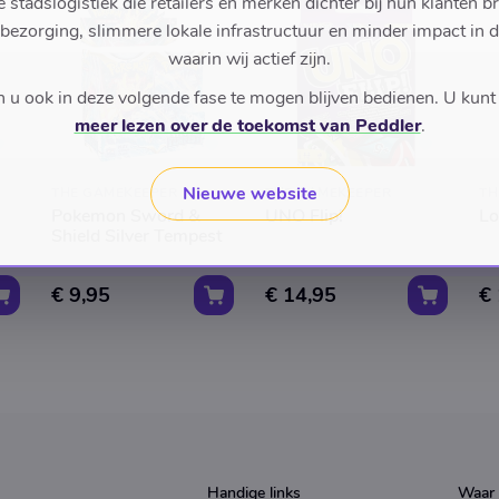
stadslogistiek die retailers en merken dichter bij hun klanten b
 bezorging, slimmere lokale infrastructuur en minder impact in 
waarin wij actief zijn.
u ook in deze volgende fase te mogen blijven bedienen. U kunt
meer lezen over de toekomst van Peddler
.
Nieuwe website
THE GAMEKEEPER
THE GAMEKEEPER
TH
Pokemon Sword &
UNO Flip!
Lo
Shield Silver Tempest
€ 9,95
€ 14,95
€
Handige links
Waar 