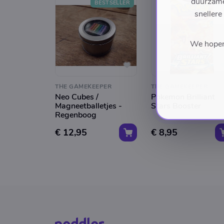
duurzame 
BESTSELLER
snellere
We hopen 
THE GAMEKEEPER
THE GAMEKEEPER
Neo Cubes /
Pokemon Brilliant
Magneetballetjes -
Stars Booster
Regenboog
€ 12,95
€ 8,95