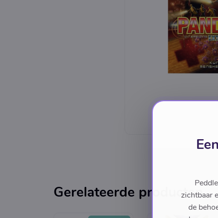
Een
Peddle
Gerelateerde producten
zichtbaar 
de behoe