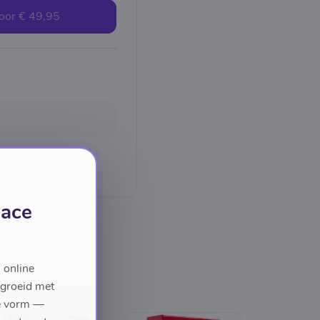
oor
€ 49,95
lace
 online
egroeid met
we vorm —