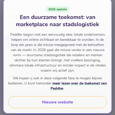
LITTLE INDIA
2026 update
Patanjali Cow Ghee 500Gr Tin
Een duurzame toekomst: van
marketplace naar stadslogistiek
€ 11,95
Peddler begon met een eenvoudig idee: lokale ondernemers
helpen om online zichtbaar en bereikbaar te worden. In de
In winkelwagen
voor
€ 11,95
loop der jaren is die missie meegegroeid met de behoeften
van de markt. In 2026 gaat die missie verder in een nieuwe
vorm — duurzame stadslogistiek die retailers en merken
dichter bij hun klanten brengt, met snellere bezorging,
Cooking Esssentials
Ghee
slimmere lokale infrastructuur en minder impact in de steden
waarin wij actief zijn.
Pay with
We hopen u ook in deze volgende fase te mogen blijven
bedienen. U kunt hieronder
meer lezen over de toekomst van
Peddler
.
Merk
Nieuwe website
Patanjali