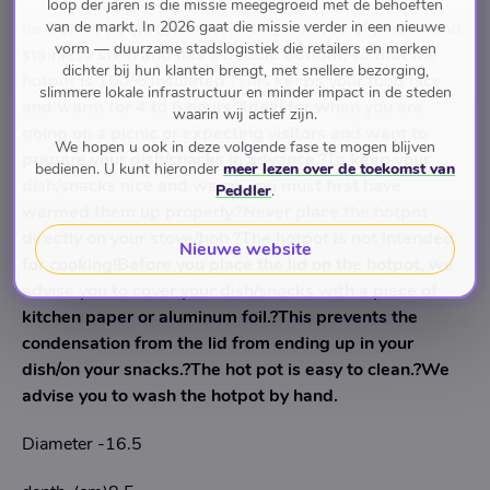
loop der jaren is die missie meegegroeid met de behoeften
van de markt. In 2026 gaat die missie verder in een nieuwe
he Galaxy hotpot (warm holder) is made of plastic and
vorm — duurzame stadslogistiek die retailers en merken
stainless steel and has a double bottom, so that the
dichter bij hun klanten brengt, met snellere bezorging,
hotpot is 100% insulated.?This keeps your food nice
slimmere lokale infrastructuur en minder impact in de steden
and warm for 4 to 6 hours.?Ideal for when you are
waarin wij actief zijn.
going on a picnic or expecting visitors and want to
We hopen u ook in deze volgende fase te mogen blijven
prepare your dish/snacks in advance.?To keep your
bedienen. U kunt hieronder
meer lezen over de toekomst van
dish/snacks nice and warm, you must first have
Peddler
.
warmed them up properly.?Never place the hotpot
directly on your stove/hob.?The hotpot is not intended
Nieuwe website
for cooking!Before you place the lid on the hotpot, we
advise you to cover your dish/snacks with a piece of
kitchen paper or aluminum foil.?This prevents the
condensation from the lid from ending up in your
dish/on your snacks.?The hot pot is easy to clean.?We
advise you to wash the hotpot by hand.
Diameter -16.5