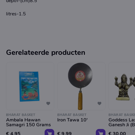
depth-(cm)8.5
litres-1.5
Gerelateerde producten
BHARAT BASKET
BHARAT BASKET
BHARAT BASK
Ambala Hawan
Iron Tawa 10'
Goddess La
Samagri 150 Grams
Ganesh Ji (B
€ 4,95
€ 9,99
€ 30,00