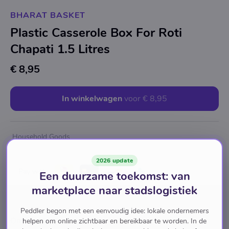
BHARAT BASKET
Plastic Casserole Box For Roti
Chapati 1.5 Litres
€ 8,95
In winkelwagen
voor
€ 8,95
Household Goods
2026 update
Pay with
Een duurzame toekomst: van
marketplace naar stadslogistiek
Peddler begon met een eenvoudig idee: lokale ondernemers
Omschrijving
helpen om online zichtbaar en bereikbaar te worden. In de