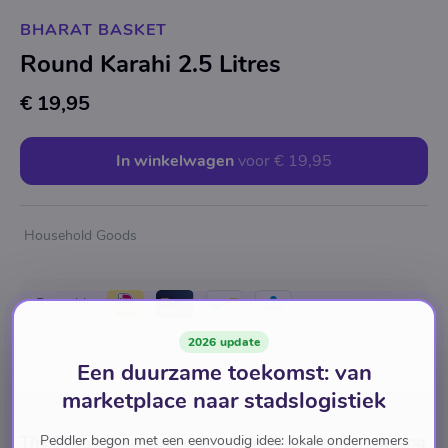
BHARAT BASKET
Round Karahi 2.5 Litres
€ 19,95
In winkelwagen
voor
€ 19,95
Household Goods
Pay with
2026 update
Een duurzame toekomst: van
marketplace naar stadslogistiek
Omschrijving
Peddler begon met een eenvoudig idee: lokale ondernemers
The Round Karahi set consists of five karahis, including