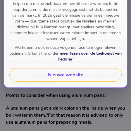
helpen om online zichtbaar en bereikbaar te worden. In de
lid, in different sizes made of aluminum.?The karahis
loop der jaren is die missie meegegroeid met de behoeften
are finely finished and polished.?Furthermore, the
van de markt. In 2026 gaat die missie verder in een nieuwe
karahis are produced in an environmentally friendly
vorm — duurzame stadslogistiek die retailers en merken
manner and are suitable for electric, gas, halogen and
dichter bij hun klanten brengt, met snellere bezorging,
slimmere lokale infrastructuur en minder impact in de steden
ceramic heat sources.
waarin wij actief zijn.
The karahis are easy to clean and also dishwasher safe.?
Dishwasher detergents often contain aggressive elements
We hopen u ook in deze volgende fase te mogen blijven
bedienen. U kunt hieronder
meer lezen over de toekomst van
that (can) affect the aluminum.?For this reason, we
Peddler
.
recommend that you consult the packaging of your
detergent before use in the dishwasher.?This way you
Nieuwe website
know for sure that the product is suitable for aluminum
and you prevent damage.
Points to consider when using aluminum pans:
Aluminum pans get a dark color on the inside when you
boil water in them.?For that reason it is advised to only
use aluminum pans for preparing meals.