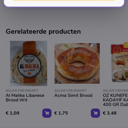
Gerelateerde producten
T
ASLAN VERSMARKT
ASLAN VERSMARKT
ASLAN VERSM
Al Malika Libanese
Acma Simit Brood
OZ KUNEFE
Brood Wit
KADAYIF 
400 GR Dub
Chocolade
€ 1,09
€ 1,75
€ 3,48