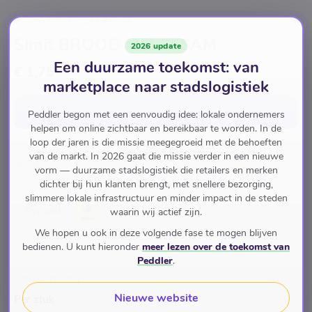
ASLAN VERSMARKT
Simit BROOD Met SESAM
2026 update
Een duurzame toekomst: van
€ 1,75
marketplace naar stadslogistiek
In winkelwagen
voor
€ 1,75
Peddler begon met een eenvoudig idee: lokale ondernemers
helpen om online zichtbaar en bereikbaar te worden. In de
loop der jaren is die missie meegegroeid met de behoeften
van de markt. In 2026 gaat die missie verder in een nieuwe
Brood
vorm — duurzame stadslogistiek die retailers en merken
dichter bij hun klanten brengt, met snellere bezorging,
slimmere lokale infrastructuur en minder impact in de steden
Pay with
waarin wij actief zijn.
We hopen u ook in deze volgende fase te mogen blijven
bedienen. U kunt hieronder
meer lezen over de toekomst van
Peddler
.
Omschrijving
Nieuwe website
Per stuk