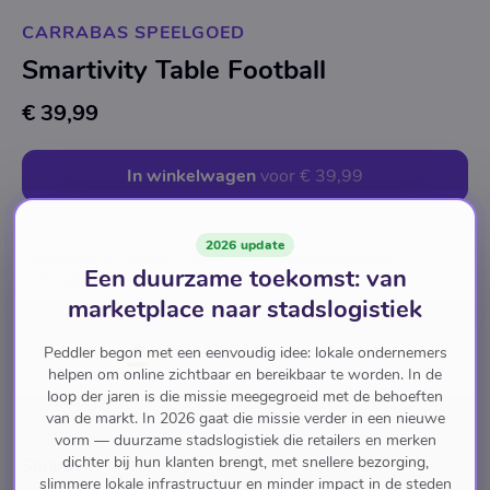
CARRABAS SPEELGOED
Smartivity Table Football
€ 39,99
In winkelwagen
voor
€ 39,99
2026 update
Speelgoed en Spellen
Speelgoed
Bouwspeelgoed
Een duurzame toekomst: van
Knikkerbanen
marketplace naar stadslogistiek
Peddler begon met een eenvoudig idee: lokale ondernemers
Pay with
helpen om online zichtbaar en bereikbaar te worden. In de
loop der jaren is die missie meegegroeid met de behoeften
van de markt. In 2026 gaat die missie verder in een nieuwe
Merk
vorm — duurzame stadslogistiek die retailers en merken
dichter bij hun klanten brengt, met snellere bezorging,
Smartivity
slimmere lokale infrastructuur en minder impact in de steden