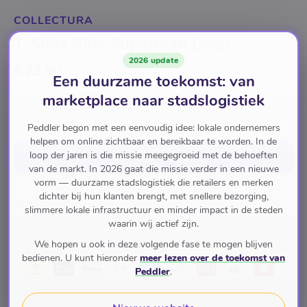
COLLECTURA
T-Shirt Kids Superman Logo
2026 update
€ 22,90
Een duurzame toekomst: van
marketplace naar stadslogistiek
Selecteer optie
Peddler begon met een eenvoudig idee: lokale ondernemers
helpen om online zichtbaar en bereikbaar te worden. In de
loop der jaren is die missie meegegroeid met de behoeften
In winkelwagen
van de markt. In 2026 gaat die missie verder in een nieuwe
vorm — duurzame stadslogistiek die retailers en merken
dichter bij hun klanten brengt, met snellere bezorging,
Marvel & DC Comics
slimmere lokale infrastructuur en minder impact in de steden
waarin wij actief zijn.
We hopen u ook in deze volgende fase te mogen blijven
Pay with
bedienen. U kunt hieronder
meer lezen over de toekomst van
Peddler
.