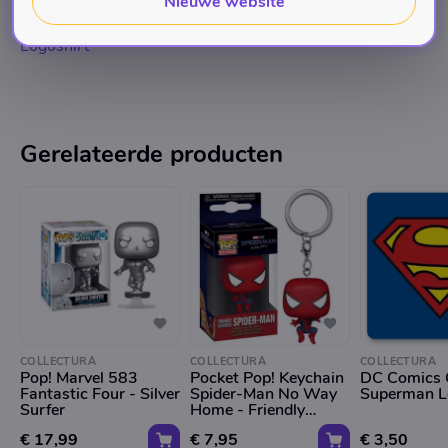
Nieuwe website
Merk
Logoshirt
Gerelateerde producten
COLLECTURA
COLLECTURA
COLLECTURA
Pop! Marvel 583
Pocket Pop! Keychain
DC Comics 
Fantastic Four - Silver
Spider-Man No Way
Superman 
Surfer
Home - Friendly
Neighborhood Spider-
€ 17,99
€ 7,95
€ 3,50
Man