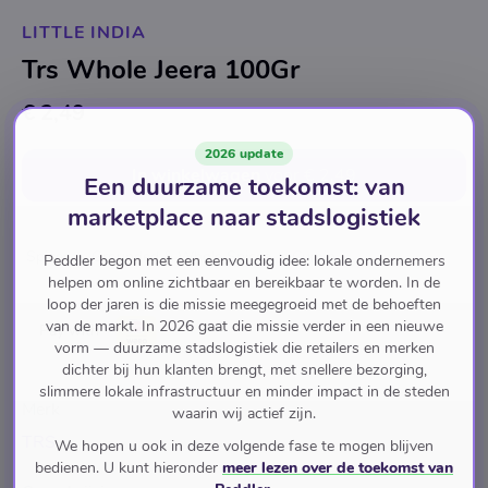
LITTLE INDIA
Trs Whole Jeera 100Gr
€ 2,49
2026 update
In winkelwagen
voor
€ 2,49
Een duurzame toekomst: van
marketplace naar stadslogistiek
Spices
Grounded & Whole Spices
Cumin
Peddler begon met een eenvoudig idee: lokale ondernemers
helpen om online zichtbaar en bereikbaar te worden. In de
loop der jaren is die missie meegegroeid met de behoeften
van de markt. In 2026 gaat die missie verder in een nieuwe
Pay with
vorm — duurzame stadslogistiek die retailers en merken
dichter bij hun klanten brengt, met snellere bezorging,
slimmere lokale infrastructuur en minder impact in de steden
Merk
waarin wij actief zijn.
TRS
We hopen u ook in deze volgende fase te mogen blijven
bedienen. U kunt hieronder
meer lezen over de toekomst van