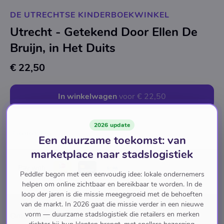
DE UTRECHTSE KINDERBOEKWINKEL
Utrecht - Getekend Door Ellen De
Bruijn, in Het Duits
€ 22,50
In winkelwagen
voor
€ 22,50
2026 update
Prentenboek
Een duurzame toekomst: van
marketplace naar stadslogistiek
Pay with
Peddler begon met een eenvoudig idee: lokale ondernemers
helpen om online zichtbaar en bereikbaar te worden. In de
loop der jaren is die missie meegegroeid met de behoeften
van de markt. In 2026 gaat die missie verder in een nieuwe
vorm — duurzame stadslogistiek die retailers en merken
Omschrijving