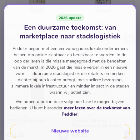
2026 update
NAN WIJNEN
NAN WIJNEN
Francois Dallaines Rully
Francois Dallaines
Een duurzame toekomst: van
2018
Montagny 1er cru
marketplace naar stadslogistiek
€ 47,50
€ 39,95
Peddler begon met een eenvoudig idee: lokale ondernemers
helpen om online zichtbaar en bereikbaar te worden. In de
loop der jaren is die missie meegegroeid met de behoeften
van de markt. In 2026 gaat die missie verder in een nieuwe
vorm — duurzame stadslogistiek die retailers en merken
dichter bij hun klanten brengt, met snellere bezorging,
slimmere lokale infrastructuur en minder impact in de steden
waarin wij actief zijn.
We hopen u ook in deze volgende fase te mogen blijven
bedienen. U kunt hieronder
meer lezen over de toekomst van
Peddler
.
NAN WIJNEN
NAN WIJNEN
EOS Chardonnay
Esteban Martin
Chardonnay/ Macabeo
Nieuwe website
€ 12,50
€ 6,50