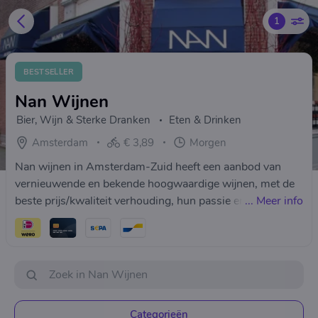
1
BESTSELLER
Nan Wijnen
Bier, Wijn & Sterke Dranken
Eten & Drinken
Amsterdam
€ 3,89
Morgen
Nan wijnen in Amsterdam-Zuid heeft een aanbod van
vernieuwende en bekende hoogwaardige wijnen, met de
beste prijs/kwaliteit verhouding, hun passie en kennis
...
Meer info
over wijn delen ze graag met hun klanten.
Categorieën