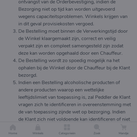
ontvangst van de Orderbevestiging, indien de
Bezorging niet op tijd kan worden uitgevoerd
wegens capaciteitsproblemen. Winkels krijgen van
in dit geval provisiekosten vergoed.
De Bestelling moet binnen de Verwerkingstijd door
de Winkel klaargemaakt zijn, correct en veilig
verpakt zijn en compleet samengesteld zijn zodat
deze kan worden opgehaald door een Chauffeur.
De Bestelling wordt zo spoedig mogelijk na het
ophalen bij de Winkel door de Chauffeur bij de Klant
bezorgd.
Indien een Bestelling alcoholische producten of
andere producten waarop een wettelijke
leeftijdslimiet van toepassing is, zal Peddler de Klant
vragen zich te identificeren in overeenstemming met
de van toepassing zijnde wet op bezorging. Indien
de Klant zich niet voldoende kan identificeren of niet
voldoet aan de minimum leeftijdsvereisten, zal de
Bestelling of de relevante artikelen in de Bestelling
Home
Winkels
Categorieën
Zoek
Mandje