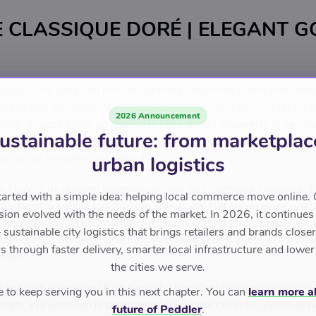
 CLASSIQUE DORÉ | ELEGANT 
ique Doré serie van het Franse merk Degrenne wordt elke tafels
n hebben een verfijnd reliëfpatroon op de rand: een ruitdessin d
2026 Announcement
wordt. In deze Doré-uitvoering is het patroon afgewerkt in een e
ustainable future: from marketplac
jke en luxueuze uitstraling. Elk stuk wordt met de hand gedecore
chap en kwaliteit garandeert.
urban logistics
 Doré is de gouden tegenhanger van de Graphique Classique Bl
tarted with a simple idea: helping local commerce move online. 
uitgevoerd in subtiel ton-sur-ton wit op wit. Net als de Blanc-var
sion evolved with the needs of the market. In 2026, it continues
n vier maten, ovale gourmetborden, pastaborden en koffieservies
sustainable city logistics that brings retailers and brands closer 
grenne combineren prachtig met beide series, zodat je kunt m
 through faster delivery, smarter local infrastructure and lower
eden.
the cities we serve.
g zelf zien en voelen? Kom langs bij Représentable, onze servie
to keep serving you in this next chapter. You can
learn more a
am. We vertellen je graag meer over deze collectie. Woon je ni
future of Peddler
.