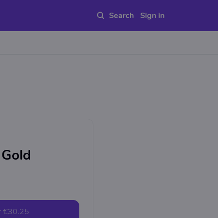
Sign in
 Gold
r
€30.25