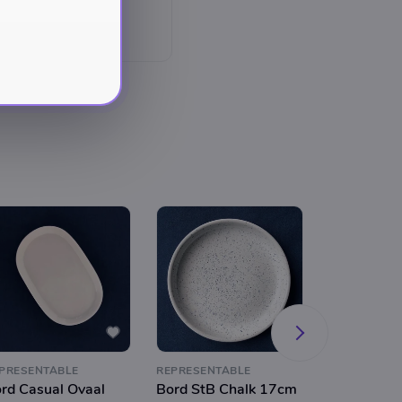
PRESENTABLE
REPRESENTABLE
REPRESENTA
rd Casual Ovaal
Bord StB Chalk 17cm
Bord Oyst