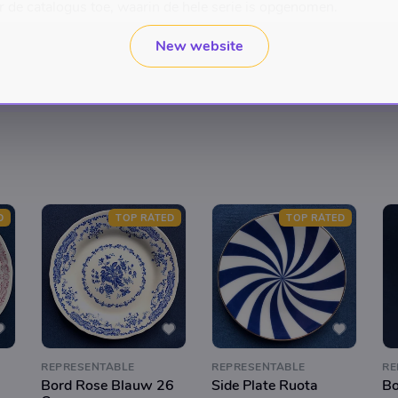
r de catalogus toe, waarin de hele serie is opgenomen.
New website
D
TOP RATED
TOP RATED
REPRESENTABLE
REPRESENTABLE
RE
Bord Rose Blauw 26
Side Plate Ruota
Bo