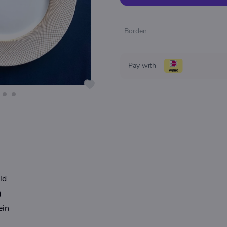
Borden
Pay with
ld
)
ein