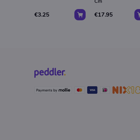
Cm
€3.25
€17.95