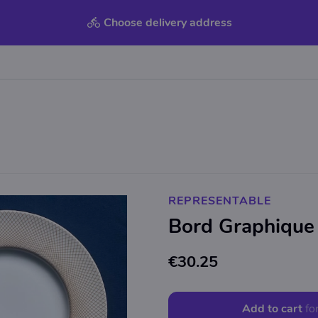
Choose delivery address
REPRESENTABLE
Bord Graphique
€30.25
Add to cart
fo