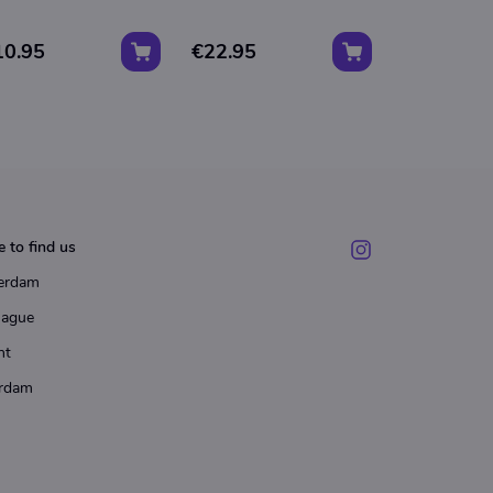
10.95
€22.95
€16.50
 to find us
erdam
Hague
ht
rdam