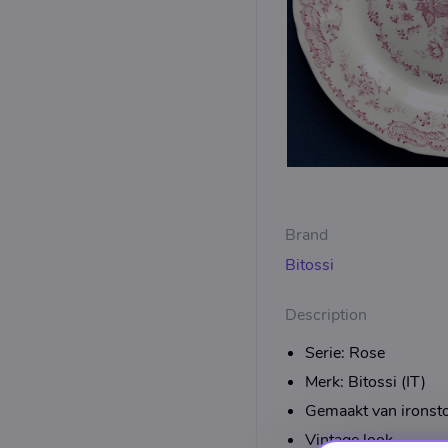
Brand
Bitossi
Description
Serie: Rose
Merk: Bitossi (IT)
Gemaakt van ironst
Vintage look