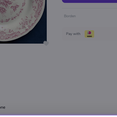
Borden
Pay with
one