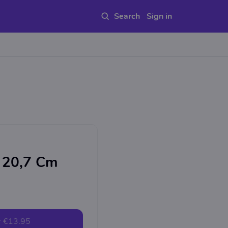
Sign in
 20,7 Cm
r
€13.95