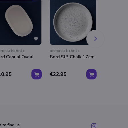
PRESENTABLE
REPRESENTABLE
REPRESENTA
rd Casual Ovaal
Bord StB Chalk 17cm
Bord Oyst
10.95
€22.95
€16.50
 to find us