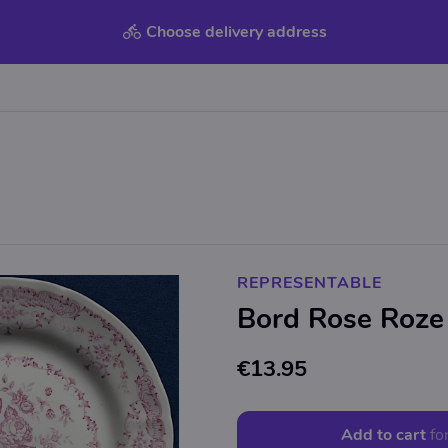
Choose delivery address
REPRESENTABLE
Bord Rose Roze
€13.95
Add to cart
fo