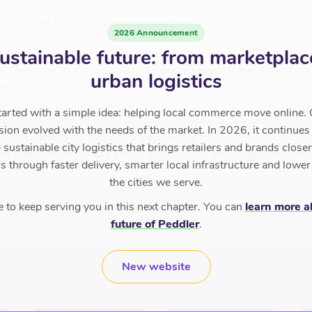
 Vintage look in kleurrijk jasje
2026 Announcement
ustainable future: from marketplac
si is nieuw, maar heeft een uitgesproken vintage look. Verkrijgb
, Oker, Terracotta en Zwart – en perfect om te mixen en matche
urban logistics
 De uitgebreide collectie bestaat uit (diepe) borden, kommen, scha
tarted with a simple idea: helping local commerce move online. 
patroon maakt elke tafel bijzonder en fleurt moeiteloos elke g
sion evolved with the needs of the market. In 2026, it continues
us ook ideaal voor professioneel gebruik.
sustainable city logistics that brings retailers and brands closer 
ren staan online – vraag gerust de catalogus aan. Représentable be
 through faster delivery, smarter local infrastructure and lower
the cities we serve.
to keep serving you in this next chapter. You can
learn more a
future of Peddler
.
New website