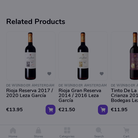
Related Products
DE WIJNBOER AMSTERDAM
DE WIJNBOER AMSTERDAM
DE WIJNBOER
Rioja Reserva 2017 /
Rioja Gran Reserva
Tinto De La
2020 Leza García
2014 / 2016 Leza
Crianza 20
García
Bodegas Le
€13.95
€21.50
€11.95
Home
Stores
Categories
Search
Cart