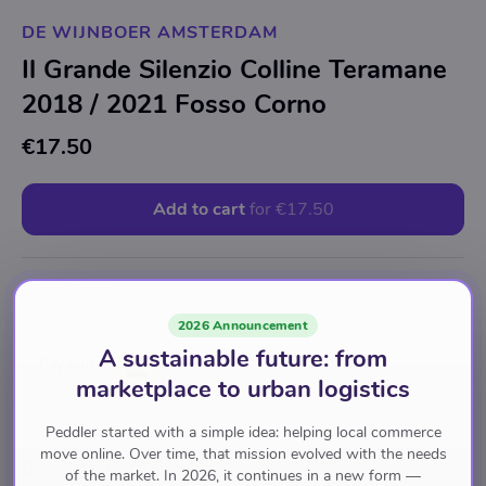
DE WIJNBOER AMSTERDAM
Il Grande Silenzio Colline Teramane
2018 / 2021 Fosso Corno
€17.50
Add to cart
for
€17.50
Rode Wijnen
2026 Announcement
A sustainable future: from
Pay with
marketplace to urban logistics
Peddler started with a simple idea: helping local commerce
move online. Over time, that mission evolved with the needs
Description
of the market. In 2026, it continues in a new form —