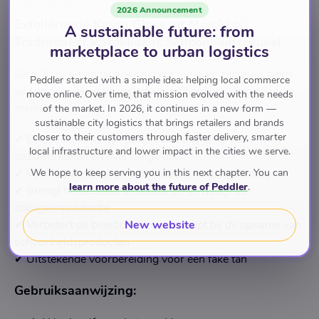
Description
2026 Announcement
Exfoliërende Kessa Glove uit Marokko:
A sustainable future: from
Traditioneel Marokkaans Schoonheidsritueel
marketplace to urban logistics
Deze Kessa-handschoen scrubt uw huid zachtjes, biedt
Peddler started with a simple idea: helping local commerce
tal van voordelen en verbetert uw huid op verschillende
move online. Over time, that mission evolved with the needs
manieren:
of the market. In 2026, it continues in a new form —
sustainable city logistics that brings retailers and brands
closer to their customers through faster delivery, smarter
✔︎ Exfolieert, ontstopt poriën en verwijdert dode huid,
local infrastructure and lower impact in the cities we serve.
onzuiverheden en overtollige olie
We hope to keep serving you in this next chapter. You can
✔︎ Verfrist, verjongt en ondersteunt huidregeneratie
learn more about the future of Peddler
.
✔︎ Brengt huidtextuur in balans en verhoogt de
collageenproductie
New website
✔︎ Verbetert de bloedcirculatie en helpt bij de opname van
schoonheidsproducten
✔︎ Uitstekende voorbereiding voor een fake tan
Gebruiksaanwijzing: