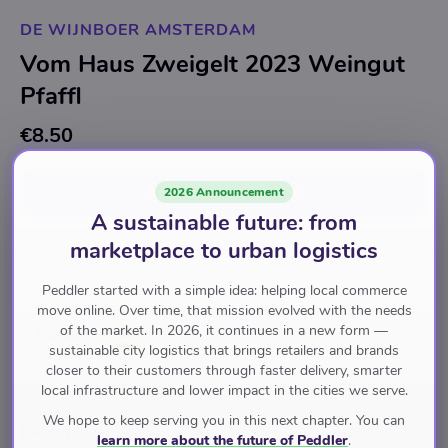
DE WIJNBOER AMSTERDAM
Vom Haus Zweigelt 2023 Weingut
Pfaffl
€8.50
Add to cart
for
€8.50
2026 Announcement
A sustainable future: from
marketplace to urban logistics
Rode Wijnen
Peddler started with a simple idea: helping local commerce
move online. Over time, that mission evolved with the needs
of the market. In 2026, it continues in a new form —
Pay with
sustainable city logistics that brings retailers and brands
closer to their customers through faster delivery, smarter
local infrastructure and lower impact in the cities we serve.
We hope to keep serving you in this next chapter. You can
Description
learn more about the future of Peddler
.