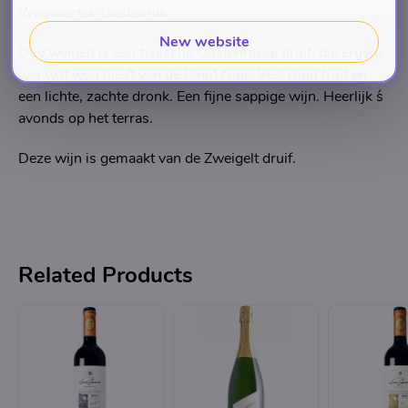
Weinviertel, Oostenrijk
New website
De Zweigelt is een typische Oostenrijkse druif, die ergens
wel wat weg heeft van de Pinot Noir. Veel rood fruit en
een lichte, zachte dronk. Een fijne sappige wijn. Heerlijk ´s
avonds op het terras.
Deze wijn is gemaakt van de Zweigelt druif.
Related Products