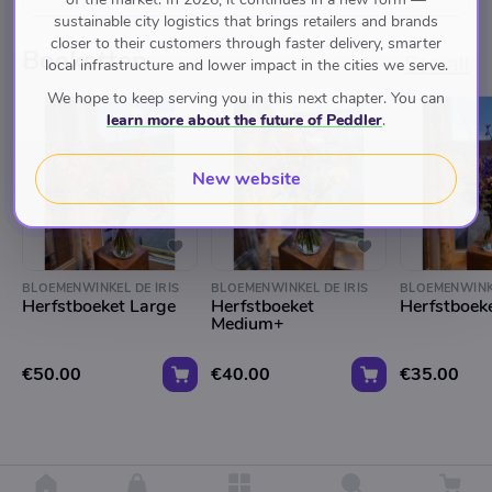
sustainable city logistics that brings retailers and brands
closer to their customers through faster delivery, smarter
Boeketten
See all
local infrastructure and lower impact in the cities we serve.
We hope to keep serving you in this next chapter. You can
learn more about the future of Peddler
.
New website
BLOEMENWINKEL DE IRIS
BLOEMENWINKEL DE IRIS
BLOEMENWINKE
Herfstboeket Large
Herfstboeket
Herfstboek
Medium+
€50.00
€40.00
€35.00