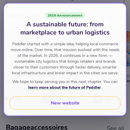
(Küllerbu) speelbanen. Lappenpoppen en poppenkleding,
poppenhuispopjes en speelsets van Little Friends en
Bagage en Tassen
handpoppen voor de poppenkast. Badspeelgoed,
2026 Announcement
See all
trekfiguren, loopwagens, magneetspellen,
A sustainable future: from
muziekinstrumenten, rijgspellen, speelgoed voor
marketplace to urban logistics
rollenspelen (dokter, winkeltje, restaurant) en
speeltenten. Houten puzzels, bordspellen, dobbelspellen,
Peddler started with a simple idea: helping local commerce
eerste spellen, familiespellen, kaartspellen en
move online. Over time, that mission evolved with the needs
of the market. In 2026, it continues in a new form —
minispelletjes. Kampeer- en survival artikelen, strand-,
sustainable city logistics that brings retailers and brands
zand- en water speelgoed en buitenspeelgoed en
closer to their customers through faster delivery, smarter
ontdekspeelgoed van Terra Kids. Kapstokjes en
local infrastructure and lower impact in the cities we serve.
HABA SPEELGOED WINKEL
HABA SPEELGOED WINKEL
HABA SPEELG
nachtlampjes voor in de kinderkamer en tot slot
Veldfles Bos
Veldfles Dino
Veldfles Pi
We hope to keep serving you in this next chapter. You can
kinderservies.
learn more about the future of Peddler
.
€12.99
€12.99
€12.99
New website
Bagageaccessoires
See all