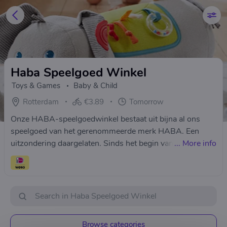
Haba Speelgoed Winkel
Toys & Games
Baby & Child
Rotterdam
€3.89
Tomorrow
Onze HABA-speelgoedwinkel bestaat uit bijna al ons
speelgoed van het gerenommeerde merk HABA. Een
uitzondering daargelaten. Sinds het begin van onze
...
More info
winkel in Rotterdam, zijn wij specialist in het aanbieden
van het duurzame speelgoed van het Duitse merk HABA
voor iedere leeftijdsfase: van pasgeboren baby tot aan de
tiener leeftijd. Ons online HABA-assortiment bestaat uit
babyspeelgoed, bouwspeelgoed, blokken, sorteer- en
stapelspeelgoed, houten knikkerbanen en Rollebollen
Browse categories