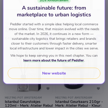
2026 Announcement
A sustainable future: from
marketplace to urban logistics
MELTING POT AMSTERDAM
MELTING POT AMSTERDAM
Spiegel Ovaal Pauw en
Istanbul Parfum 12ml
Peddler started with a simple idea: helping local commerce
Bloemen Goud 29x55cm -
Tasflacon - Merk: Istanbul -
move online. Over time, that mission evolved with the needs
Artikel : XET-3471
Kleur: 12ml - Maat: Woody
of the market. In 2026, it continues in a new form —
& Oriental
€49.95
€25.00
sustainable city logistics that brings retailers and brands
closer to their customers through faster delivery, smarter
local infrastructure and lower impact in the cities we serve.
FEATURED
We hope to keep serving you in this next chapter. You can
learn more about the future of Peddler
.
New website
MELTING POT AMSTERDAM
MELTING POT AMSTERDAM
Istanbul Geurstokjes
Istanbul Geurkaars 210gr -
120ml - Merk: Atelier Rebul
Merk: Atelier Rebul - Kleur: