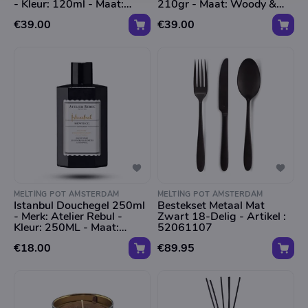
- Kleur: 120ml - Maat:
210gr - Maat: Woody &
Woody & Oriental
Oriental
€39.00
€39.00
MELTING POT AMSTERDAM
MELTING POT AMSTERDAM
Istanbul Douchegel 250ml
Bestekset Metaal Mat
- Merk: Atelier Rebul -
Zwart 18-Delig - Artikel :
Kleur: 250ML - Maat:
52061107
Woody & Oriental
€18.00
€89.95