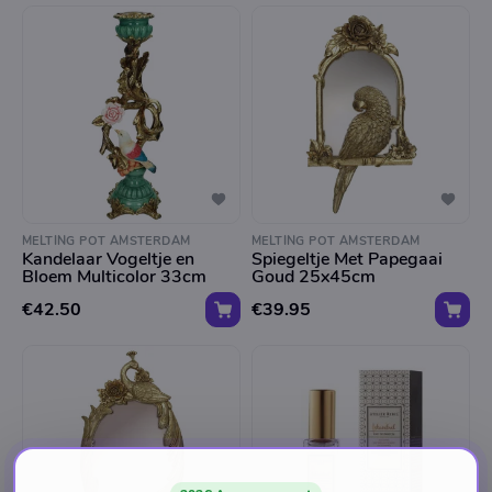
MELTING POT AMSTERDAM
MELTING POT AMSTERDAM
Kandelaar Vogeltje en
Spiegeltje Met Papegaai
Bloem Multicolor 33cm
Goud 25x45cm
€42.50
€39.95