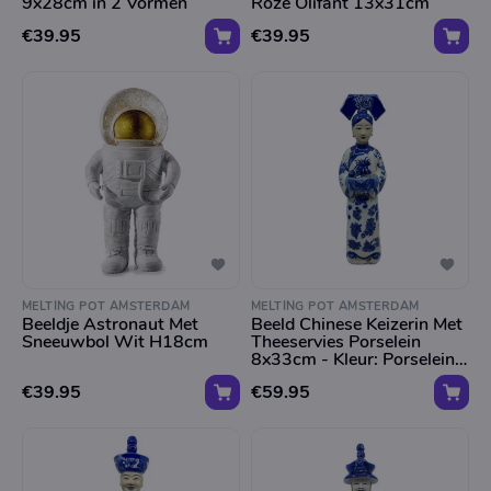
9x28cm in 2 Vormen
Roze Olifant 13x31cm
€39.95
€39.95
MELTING POT AMSTERDAM
MELTING POT AMSTERDAM
Beeldje Astronaut Met
Beeld Chinese Keizerin Met
Sneeuwbol Wit H18cm
Theeservies Porselein
8x33cm - Kleur: Porselein -
Maat: H33cm
€39.95
€59.95