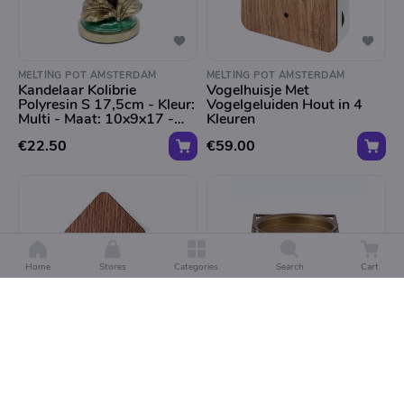
MELTING POT AMSTERDAM
MELTING POT AMSTERDAM
Kandelaar Kolibrie
Vogelhuisje Met
Polyresin S 17,5cm - Kleur:
Vogelgeluiden Hout in 4
Multi - Maat: 10x9x17 -
Kleuren
5cm
€22.50
€59.00
Home
Stores
Categories
Search
Cart
MELTING POT AMSTERDAM
MELTING POT AMSTERDAM
Birdybox Vogelhuisje Met
Amber Geurblokjes
Vogelgeluiden in 2 Kleuren
Brander Vierkant 10cm