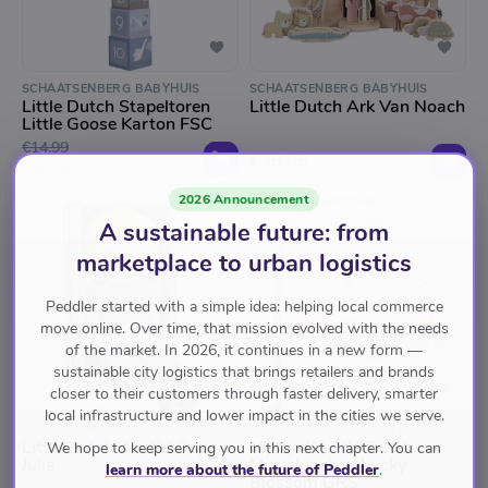
SCHAATSENBERG BABYHUIS
SCHAATSENBERG BABYHUIS
Little Dutch Stapeltoren
Little Dutch Ark Van Noach
Little Goose Karton FSC
€14.99
€36.95
€9.99
2026 Announcement
A sustainable future: from
marketplace to urban logistics
Peddler started with a simple idea: helping local commerce
move online. Over time, that mission evolved with the needs
of the market. In 2026, it continues in a new form —
sustainable city logistics that brings retailers and brands
closer to their customers through faster delivery, smarter
local infrastructure and lower impact in the cities we serve.
SCHAATSENBERG BABYHUIS
SCHAATSENBERG BABYHUIS
Little Dutch Knuffel Pop
Nijntje X Little Dutch
We hope to keep serving you in this next chapter. You can
Julia
Muziekmobiel Lucky
learn more about the future of Peddler
.
Blossom GRS