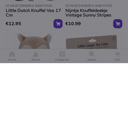
SCHAATSENBERG BABYHUIS
SCHAATSENBERG BABYHUIS
Little Dutch Knuffel Vos 17
Nijntje Knuffeldoekje
Cm
Vintage Sunny Stripes
€12.95
€10.99
Home
Stores
Categories
Search
Cart
SCHAATSENBERG BABYHUIS
SCHAATSENBERG BABYHUIS
Little Dutch Knuffel Uil 17
Little Dutch Little Loops
Cm
Speelgoedringen Blue
€10.95
€7.49