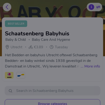
1
BESTSELLER
Schaatsenberg Babyhuis
Baby & Child
Baby Care And Hygiene
Utrecht
€3.89
Tuesday
Het Bedden en babyhuis Utrecht oftewel Schaatsenberg
Bedden- en baby winkel sinds 1938 gevestigd in de
Damstraat in Utrecht.. Wij leveren kwaliteit merken met
...
More info
laagste prijs garantie! Service , kwaliteit producten ,
vakkennis en eerlijk advies , dat vinden wij belangrijk !
Wij streven ernaar zoveel mogelijk producten "made in
Holland" te verkopen !Wij zijn een echt familie bedrijf
gerunt door de familie Schaatsenberg en Tiben . Het
enthousiasme voor ons vak hopen wij met u te mogen
Browse categories