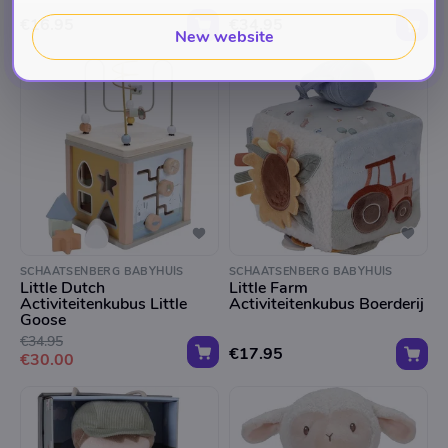
€16.95
€34.95
New website
SCHAATSENBERG BABYHUIS
SCHAATSENBERG BABYHUIS
Little Dutch
Little Farm
Activiteitenkubus Little
Activiteitenkubus Boerderij
Goose
€34.95
€17.95
€30.00