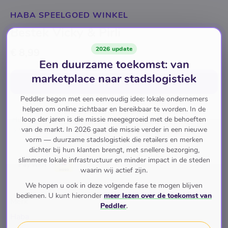
HABA SPEELGOED WINKEL
Bestek Vicky & Pirli
2026 update
€ 8,99
Een duurzame toekomst: van
marketplace naar stadslogistiek
In winkelwagen
voor
€ 8,99
Peddler begon met een eenvoudig idee: lokale ondernemers
helpen om online zichtbaar en bereikbaar te worden. In de
loop der jaren is die missie meegegroeid met de behoeften
Huis en Tuin
Keuken en Eetkamer
Servies en Bestek
van de markt. In 2026 gaat die missie verder in een nieuwe
Bestek
Besteksets
vorm — duurzame stadslogistiek die retailers en merken
dichter bij hun klanten brengt, met snellere bezorging,
slimmere lokale infrastructuur en minder impact in de steden
Pay with
waarin wij actief zijn.
We hopen u ook in deze volgende fase te mogen blijven
bedienen. U kunt hieronder
meer lezen over de toekomst van
Merk
Peddler
.
Haba