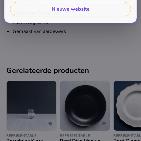
Omschrijving
Nieuwe website
Collection: Bahia
Merk: Degrenne
Gemaakt van aardewerk
Gerelateerde producten
REPRESENTABLE
REPRESENTABLE
REPRESENTABL