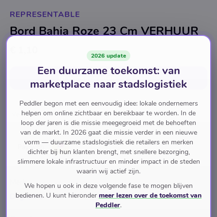
REPRESENTABLE
Bord Bahia Roze 23 Cm VERHUUR
€ 1,10
2026 update
Een duurzame toekomst: van
In winkelwagen
voor
€ 1,10
marketplace naar stadslogistiek
Peddler begon met een eenvoudig idee: lokale ondernemers
helpen om online zichtbaar en bereikbaar te worden. In de
Verhuur
<15 Stuks
loop der jaren is die missie meegegroeid met de behoeften
van de markt. In 2026 gaat die missie verder in een nieuwe
vorm — duurzame stadslogistiek die retailers en merken
Pay with
dichter bij hun klanten brengt, met snellere bezorging,
slimmere lokale infrastructuur en minder impact in de steden
waarin wij actief zijn.
Merk
We hopen u ook in deze volgende fase te mogen blijven
bedienen. U kunt hieronder
meer lezen over de toekomst van
Degrenne
Peddler
.