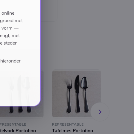
 online
egroeid met
we vorm —
rengt, met
de steden
 hieronder
PRESENTABLE
REPRESENTABLE
REPRESENTA
felvork Portofino
Tafelmes Portofino
Tafellepel 