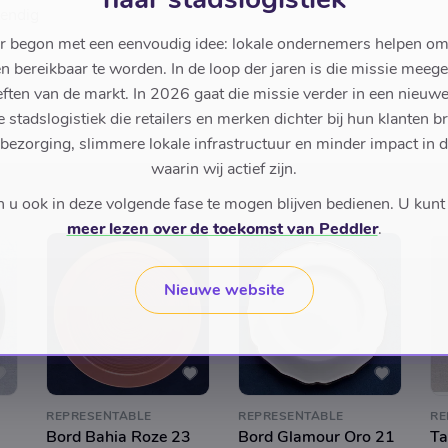
tendig
r begon met een eenvoudig idee: lokale ondernemers helpen om
en bereikbaar te worden. In de loop der jaren is die missie meeg
ften van de markt. In 2026 gaat die missie verder in een nieu
stadslogistiek die retailers en merken dichter bij hun klanten b
 bezorging, slimmere lokale infrastructuur en minder impact in 
waarin wij actief zijn.
u ook in deze volgende fase te mogen blijven bedienen. U kunt
meer lezen over de toekomst van Peddler
.
Nieuwe website
REPRESENTABLE
REPRESENTABLE
RE
Bord Bahia Roze 23
Bord Glamour Oro 21
Ta