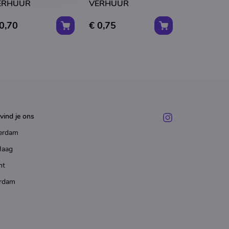
ERHUUR
VERHUUR
VERHUUR
0,70
€ 0,75
€ 0,70
vind je ons
erdam
Haag
ht
rdam