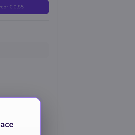
voor
€ 0,85
lace