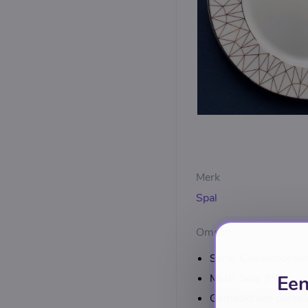
Merk
Spal
Omschrijving
Serie: Cosmopolitan
Merk: Spal (PT)
Een
Gemaakt van porsel