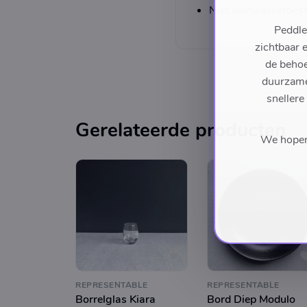
Niet vaatwasserbes
Peddle
zichtbaar 
de behoe
duurzame 
snellere
Gerelateerde producten
We hopen 
REPRESENTABLE
REPRESENTABLE
Borrelglas Kiara
Bord Diep Modulo