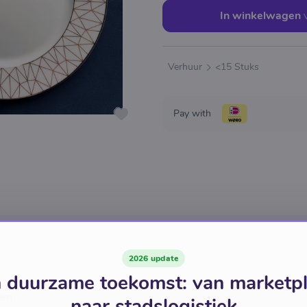
In winkelwagen
Verhuur
<15 Stuks
Pay with
2026 update
 duurzame toekomst: van marketp
ein
naar stadslogistiek