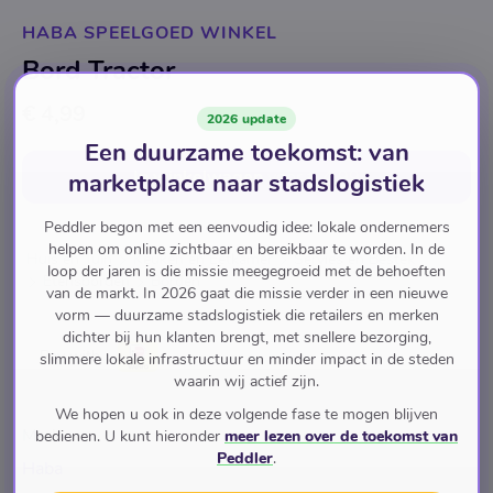
HABA SPEELGOED WINKEL
Bord Tractor
€ 4,99
2026 update
Een duurzame toekomst: van
In winkelwagen
voor
€ 4,99
marketplace naar stadslogistiek
Peddler begon met een eenvoudig idee: lokale ondernemers
helpen om online zichtbaar en bereikbaar te worden. In de
Huis en Tuin
Keuken en Eetkamer
Servies en Bestek
loop der jaren is die missie meegegroeid met de behoeften
Etensborden
Borden
van de markt. In 2026 gaat die missie verder in een nieuwe
vorm — duurzame stadslogistiek die retailers en merken
dichter bij hun klanten brengt, met snellere bezorging,
Pay with
slimmere lokale infrastructuur en minder impact in de steden
waarin wij actief zijn.
We hopen u ook in deze volgende fase te mogen blijven
Merk
bedienen. U kunt hieronder
meer lezen over de toekomst van
Peddler
.
Haba