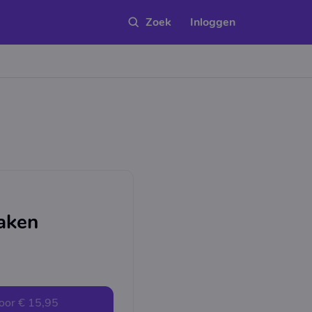
Inloggen
aken
oor
€ 15,95