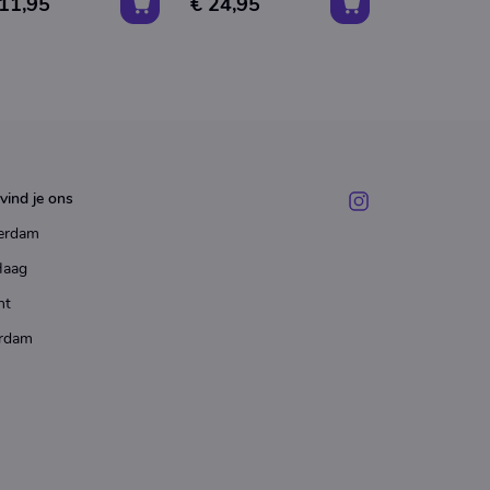
 11,95
€ 24,95
€ 8,95
vind je ons
erdam
Haag
ht
rdam