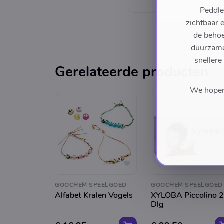
Peddle
zichtbaar 
de behoe
duurzame 
snellere
Gerelateerde producten
We hopen 
GOOCHEM SPEELGOED
GOOCHEM SPEELGOED
Alfabet Kralen Vogels
XYLOBA Piccolino 
Dlg