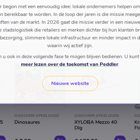
r begon met een eenvoudig idee: lokale ondernemers helpen om
en bereikbaar te worden. In de loop der jaren is die missie meeg
ften van de markt. In 2026 gaat die missie verder in een nieu
stadslogistiek die retailers en merken dichter bij hun klanten b
 bezorging, slimmere lokale infrastructuur en minder impact in 
waarin wij actief zijn.
u ook in deze volgende fase te mogen blijven bedienen. U kunt
meer lezen over de toekomst van Peddler
.
Nieuwe website
GOOCHEM SPEELGOED
GOOCHEM SPEELGOED
GO
25
Dinosaures
XYLOBA Mezzo 40
Kr
Dlg
Fl