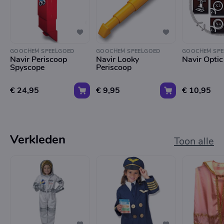
GOOCHEM SPEELGOED
GOOCHEM SPEELGOED
GOOCHEM SPE
Navir Periscoop
Navir Looky
Navir Opti
Spyscope
Periscoop
€ 24,95
€ 9,95
€ 10,95
Verkleden
Toon alle