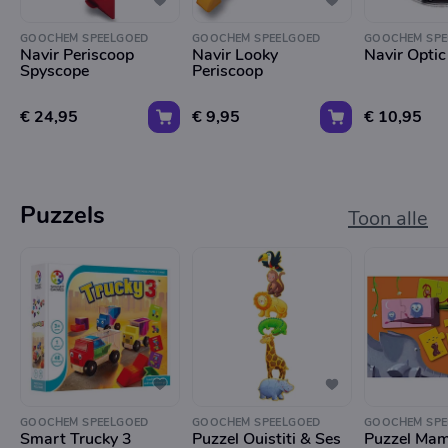
GOOCHEM SPEELGOED
GOOCHEM SPEELGOED
GOOCHEM SPE
Navir Periscoop
Navir Looky
Navir Opti
Spyscope
Periscoop
€ 24,95
€ 9,95
€ 10,95
Puzzels
Toon alle
GOOCHEM SPEELGOED
GOOCHEM SPEELGOED
GOOCHEM SPE
Smart Trucky 3
Puzzel Ouistiti & Ses
Puzzel Mam