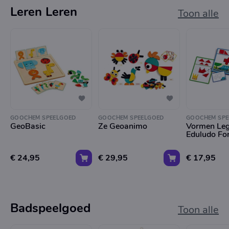
Leren Leren
Toon alle
GOOCHEM SPEELGOED
GOOCHEM SPEELGOED
GOOCHEM SPE
GeoBasic
Ze Geoanimo
Vormen Le
Eduludo Fo
€ 24,95
€ 29,95
€ 17,95
Badspeelgoed
Toon alle