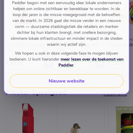
Peddler begon met een eenvoudig idee: lokale ondernemers
helpen om online zichtbaar en bereikbaar te worden. In de
loop der jaren is die missie meegegroeid met de behoeften
van de markt. In 2026 gaat die missie verder in een nieuwe
vorm — duurzame stadslogistiek die retailers en merken
dichter bij hun klanten brengt, met snellere bezorging,
slimmere lokale infrastructuur en minder impact in de steden
GOOCHEM SPEELGOED
GOOCHEM SPEELGOED
GOOCHEM SPE
waarin wij actief zijn.
XYLOBA Piccolino 25
XYLOBA Mezzo 40
Xylofoon Vi
Dlg
Dlg
We hopen u ook in deze volgende fase te mogen blijven
bedienen. U kunt hieronder
meer lezen over de toekomst van
€ 99,50
€ 169,50
€ 12,95
Peddler
.
Nieuwe website
Kleuter Speelgoed
Toon alle