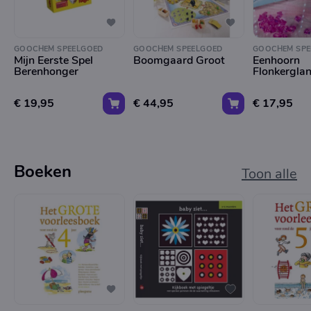
GOOCHEM SPEELGOED
GOOCHEM SPEELGOED
GOOCHEM SPE
Mijn Eerste Spel
Boomgaard Groot
Eenhoorn
Berenhonger
Flonkergla
€ 19,95
€ 44,95
€ 17,95
Boeken
Toon alle