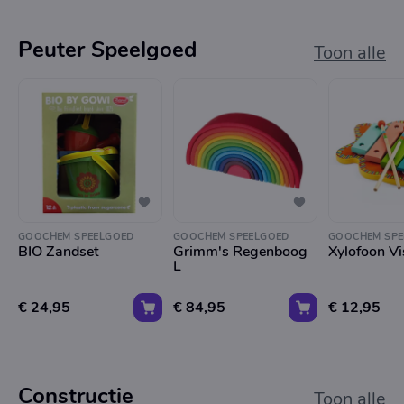
Peuter Speelgoed
Toon alle
GOOCHEM SPEELGOED
GOOCHEM SPEELGOED
GOOCHEM SPE
BIO Zandset
Grimm's Regenboog
Xylofoon Vi
L
€ 24,95
€ 84,95
€ 12,95
Constructie
Toon alle