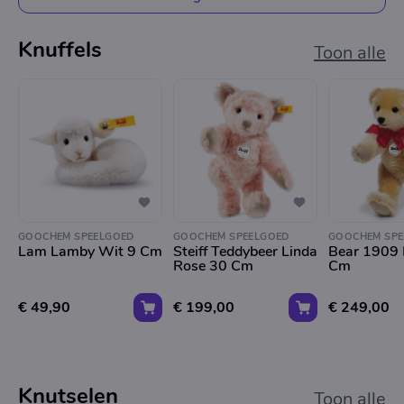
Knuffels
Toon alle
GOOCHEM SPEELGOED
GOOCHEM SPEELGOED
GOOCHEM SPE
Lam Lamby Wit 9 Cm
Steiff Teddybeer Linda
Bear 1909 
Rose 30 Cm
Cm
€ 49,90
€ 199,00
€ 249,00
Knutselen
Toon alle