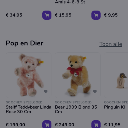
Amis 4-6-9 St
€ 34,95
€ 15,95
€ 9,95
Pop en Dier
Toon alle
GOOCHEM SPEELGOED
GOOCHEM SPEELGOED
GOOCHEM SPE
Steiff Teddybeer Linda
Bear 1909 Blond 35
Pinguin Kl
Rose 30 Cm
Cm
€ 199,00
€ 249,00
€ 11,95