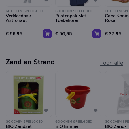
GOOCHEM SPEELGOED
GOOCHEM SPEELGOED
GOOCHEM SPE
Verkleedpak
Pilotenpak Met
Cape Konin
Astronaut
Toebehoren
Rosa
€ 56,95
€ 56,95
€ 37,95
Zand en Strand
Toon alle
Back 
GOOCHEM SPEELGOED
GOOCHEM SPEELGOED
GOOCHEM SPE
BIO Zandset
BIO Emmer
BIO Zand-