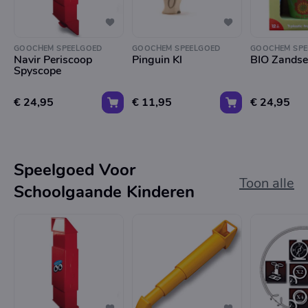
GOOCHEM SPEELGOED
GOOCHEM SPEELGOED
GOOCHEM SPE
Navir Periscoop
Pinguin Kl
BIO Zandse
Spyscope
€ 24,95
€ 11,95
€ 24,95
Speelgoed Voor
Toon alle
Schoolgaande Kinderen