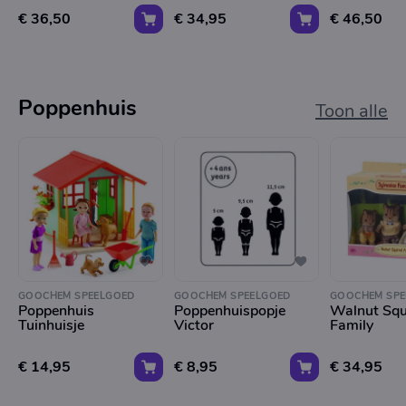
€ 36,50
€ 34,95
€ 46,50
Poppenhuis
Toon alle
GOOCHEM SPEELGOED
GOOCHEM SPEELGOED
GOOCHEM SPE
Poppenhuis
Poppenhuispopje
Walnut Squi
Tuinhuisje
Victor
Family
€ 14,95
€ 8,95
€ 34,95