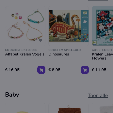
GOOCHEM SPEELGOED
GOOCHEM SPEELGOED
GOOCHEM SPE
Alfabet Kralen Vogels
Dinosaures
Kralen Lea
Flowers
€ 16,95
€ 8,95
€ 11,95
Baby
Toon alle