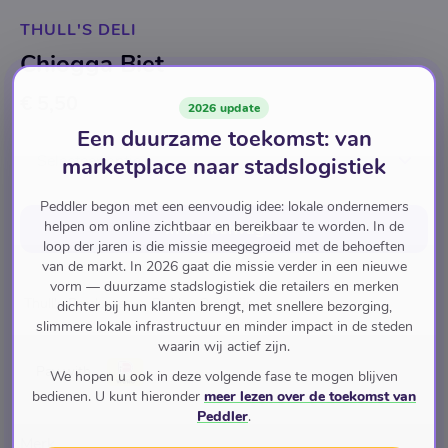
THULL'S DELI
Chiogga Biet
€ 5,50
2026 update
Een duurzame toekomst: van
Selecteer optie
marketplace naar stadslogistiek
Peddler begon met een eenvoudig idee: lokale ondernemers
helpen om online zichtbaar en bereikbaar te worden. In de
In winkelwagen
loop der jaren is die missie meegegroeid met de behoeften
van de markt. In 2026 gaat die missie verder in een nieuwe
vorm — duurzame stadslogistiek die retailers en merken
Thull's Producten
Pickles Op Azijn
dichter bij hun klanten brengt, met snellere bezorging,
slimmere lokale infrastructuur en minder impact in de steden
waarin wij actief zijn.
Pay with
We hopen u ook in deze volgende fase te mogen blijven
bedienen. U kunt hieronder
meer lezen over de toekomst van
Peddler
.
Merk