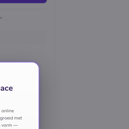
en
lace
 online
egroeid met
we vorm —