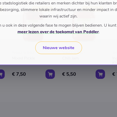
stadslogistiek die retailers en merken dichter bij hun klanten b
 bezorging, slimmere lokale infrastructuur en minder impact in 
D
TOP RATED
TOP RATED
waarin wij actief zijn.
u ook in deze volgende fase te mogen blijven bedienen. U kunt
meer lezen over de toekomst van Peddler
.
Nieuwe website
THULL'S DELI
THULL'S DELI
TH
Mixed Pickle
Chili Jam
In
Kl
€ 7,50
€ 5,50
€ 