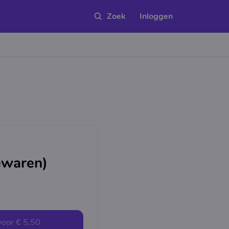
Inloggen
ewaren)
voor
€ 5,50