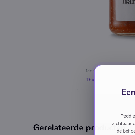
Merk
Thull's
Een
Peddle
zichtbaar 
Gerelateerde producten
de behoe