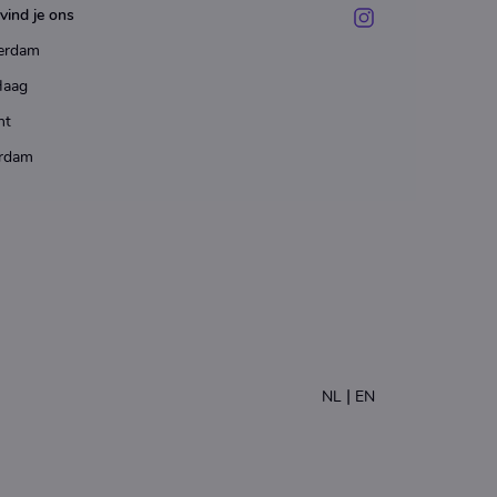
vind je ons
erdam
Haag
ht
rdam
|
NL
EN