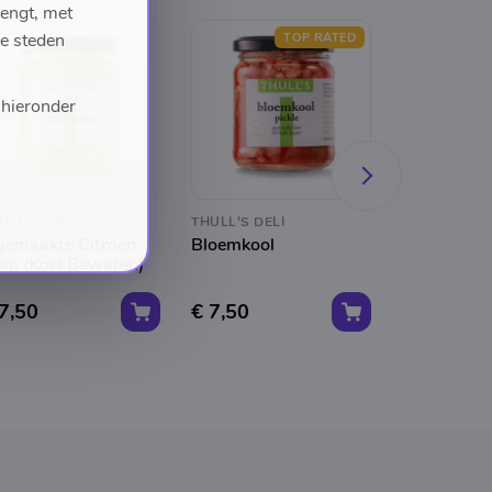
rengt, met
de steden
TOP RATED
 hieronder
ULL'S DELI
THULL'S DELI
THULL'S DEL
gemaakte Citroen
Bloemkool
Chiogga Bi
ein (Koel Bewaren)
7,50
€ 7,50
€ 5,50