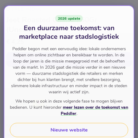
LITTLE INDIA
Jeet Roasted Chana 750Gr
2026 update
Een duurzame toekomst: van
(Unsalted)
marketplace naar stadslogistiek
€ 4,25
Peddler begon met een eenvoudig idee: lokale ondernemers
helpen om online zichtbaar en bereikbaar te worden. In de
In winkelwagen
voor
€ 4,25
loop der jaren is die missie meegegroeid met de behoeften
van de markt. In 2026 gaat die missie verder in een nieuwe
vorm — duurzame stadslogistiek die retailers en merken
dichter bij hun klanten brengt, met snellere bezorging,
Snacks & Beverages
Cereals & Snacks
Namkeen
slimmere lokale infrastructuur en minder impact in de steden
waarin wij actief zijn.
We hopen u ook in deze volgende fase te mogen blijven
Pay with
bedienen. U kunt hieronder
meer lezen over de toekomst van
Peddler
.
Merk
Nieuwe website
Jeet