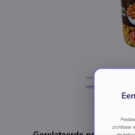
Merk
Jeet
Een
Peddle
zichtbaar 
Gerelateerde producten
de behoe