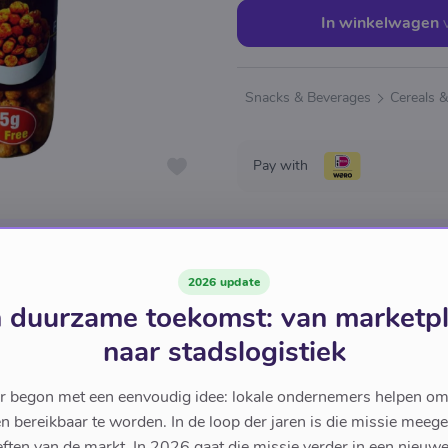
In winkelwagen
Snacks & Beverages
Cereals 
Pay with
2026 update
 duurzame toekomst: van marketp
naar stadslogistiek
r begon met een eenvoudig idee: lokale ondernemers helpen om
en bereikbaar te worden. In de loop der jaren is die missie meeg
ften van de markt. In 2026 gaat die missie verder in een nieu