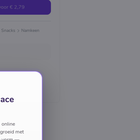
voor
€ 2,79
& Snacks
Namkeen
lace
 online
egroeid met
we vorm —