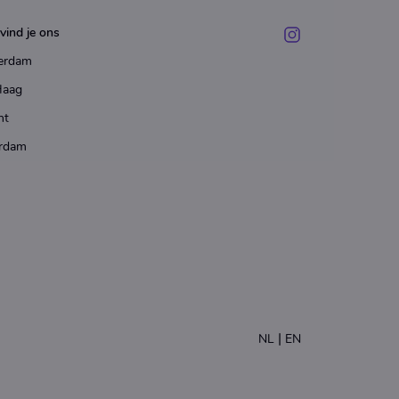
vind je ons
erdam
Haag
ht
rdam
|
NL
EN