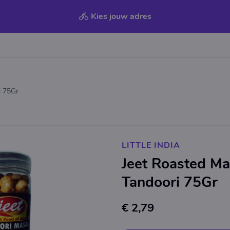
Kies jouw adres
i 75Gr
LITTLE INDIA
Jeet Roasted M
Tandoori 75Gr
€ 2,79