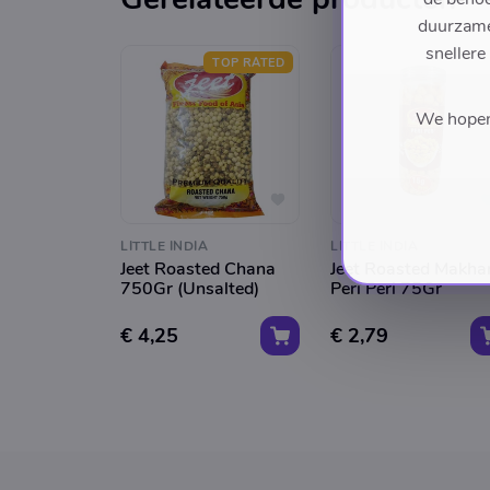
duurzame 
snellere
TOP RATED
We hopen 
LITTLE INDIA
LITTLE INDIA
Jeet Roasted Chana
Jeet Roasted Makha
750Gr (Unsalted)
Peri Peri 75Gr
€ 4,25
€ 2,79