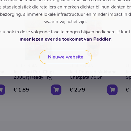
stadslogistiek die retailers en merken dichter bij hun klanten b
 bezorging, slimmere lokale infrastructuur en minder impact in 
TOP RATED
TOP RATED
waarin wij actief zijn.
u ook in deze volgende fase te mogen blijven bedienen. U kunt
meer lezen over de toekomst van Peddler
.
Nieuwe website
LITTLE INDIA
LITTLE INDIA
LI
na
Jeet Pani Puri Chips
Jeet Roasted Makhana
Je
200Gr( Ready Fry)
Chatpata 75Gr
Sp
€ 1,89
€ 2,79
€ 