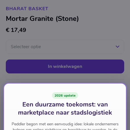
BHARAT BASKET
Mortar Granite (Stone)
€ 17,49
Selecteer optie
In winkelwagen
Household Goods
2026 update
Een duurzame toekomst: van
Pay with
marketplace naar stadslogistiek
Peddler begon met een eenvoudig idee: lokale ondernemers
helpen om online zichtbaar en bereikbaar te worden. In de