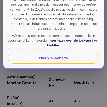
Omschrijving
loop der jaren is die missie meegegroeid met de behoeften
van de markt. In 2026 gaat die missie verder in een nieuwe
vorm — duurzame stadslogistiek die retailers en merken
This granite mortar is ideal for crushing and grinding
dichter bij hun klanten brengt, met snellere bezorging,
all your herbs, spices, garlic, and much more, resulting
slimmere lokale infrastructuur en minder impact in de steden
in optimal taste and aroma.?This mortar is not
waarin wij actief zijn.
polished, both inside and out.?The mortar has a
We hopen u ook in deze volgende fase te mogen blijven
diameter of 9 cm, 14 cm, 15 cm and therefore stands
bedienen. U kunt hieronder
meer lezen over de toekomst van
firmly on your countertop.?A matching pestle is
Peddler
.
supplied with the purchase of a mortar.
Nieuwe website
The warranty period is 6 months and only concerns
manufacturing defects.
Article number/
Diameter
Depth (cm)
Mortar Granite
(cm)
RU000
9.0
4.5
(in stock)