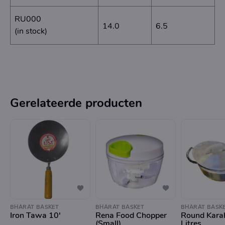
RU000
14.0
6.5
(in stock)
Gerelateerde producten
BHARAT BASKET
BHARAT BASKET
BHARAT BASK
Iron Tawa 10'
Rena Food Chopper
Round Karah
(Small)
Litres