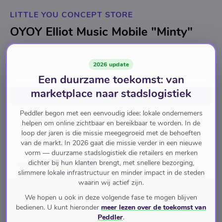
LITTLE YOU CONCEPT STORE
OYOY Elliot Music Mobile "Minty"
€ 44,90
€ 55,00
2026 update
JE BESPAART
€ 10,10
(18.36%)
Een duurzame toekomst: van
marketplace naar stadslogistiek
In winkelwagen
voor
€ 44,90
Peddler begon met een eenvoudig idee: lokale ondernemers
helpen om online zichtbaar en bereikbaar te worden. In de
Nursery
Music Mobiles
loop der jaren is die missie meegegroeid met de behoeften
van de markt. In 2026 gaat die missie verder in een nieuwe
vorm — duurzame stadslogistiek die retailers en merken
dichter bij hun klanten brengt, met snellere bezorging,
Pay with
slimmere lokale infrastructuur en minder impact in de steden
waarin wij actief zijn.
We hopen u ook in deze volgende fase te mogen blijven
bedienen. U kunt hieronder
meer lezen over de toekomst van
Omschrijving
Peddler
.