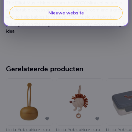
The Elliot Music Mobile from the OYOY Mini collection is
an adorable accessory for the childrens room and a great
Nieuwe website
way to help babies fall asleep. The music will play by
pulling down the ring at the bottom softly. An obvious gift
idea.
Gerelateerde producten
LITTLE YOU CONCEPT STORE
LITTLE YOU CONCEPT STORE