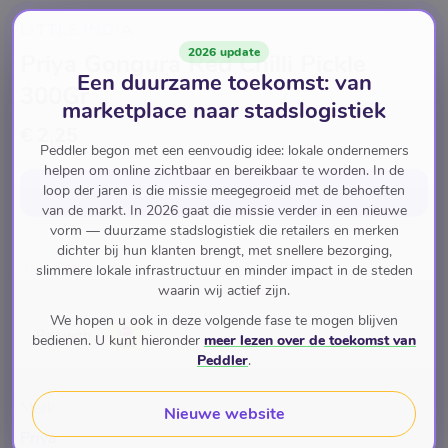
LITTLE INDIA
2026 update
Priya Gongura Red Chilli Pickle
Een duurzame toekomst: van
300Gr
marketplace naar stadslogistiek
€ 2,25
Peddler begon met een eenvoudig idee: lokale ondernemers
helpen om online zichtbaar en bereikbaar te worden. In de
loop der jaren is die missie meegegroeid met de behoeften
In winkelwagen
voor
€ 2,25
van de markt. In 2026 gaat die missie verder in een nieuwe
vorm — duurzame stadslogistiek die retailers en merken
dichter bij hun klanten brengt, met snellere bezorging,
Jam, Spreads & Pickles
Pickles
Chilli Pickle
slimmere lokale infrastructuur en minder impact in de steden
waarin wij actief zijn.
We hopen u ook in deze volgende fase te mogen blijven
Pay with
bedienen. U kunt hieronder
meer lezen over de toekomst van
Peddler
.
Merk
Nieuwe website
Priya