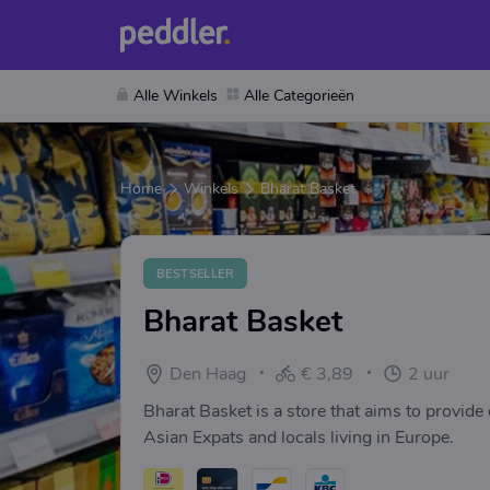
Alle Winkels
Alle Categorieën
Home
Winkels
Bharat Basket
BESTSELLER
Bharat Basket
Den Haag
€ 3,89
2 uur
Bharat Basket is a store that aims to provide
Asian Expats and locals living in Europe.