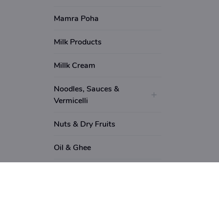
Mamra Poha
Milk Products
Millk Cream
Noodles, Sauces &
Vermicelli
Nuts & Dry Fruits
Oil & Ghee
Papad
Personal Care & Beauty
Pickles ,Pastes & Murabba