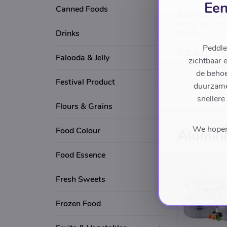
Een
BHARAT BASKE
Canned Foods
Barbecue Ba
Stick 18 Cm
Stuck
Drinks
Peddle
€ 2,49
Falooda & Jelly
zichtbaar 
de behoe
Festival Product
duurzame 
snellere
Flours & Grains
We hopen 
Food Colour
Alumin
Food Essence
Fresh Sweets
Frozen Food