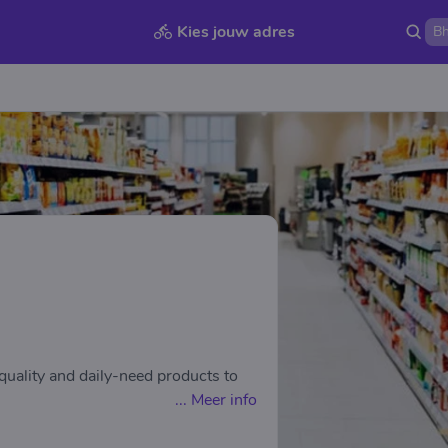
Kies jouw adres
 quality and daily-need products to
...
Meer info