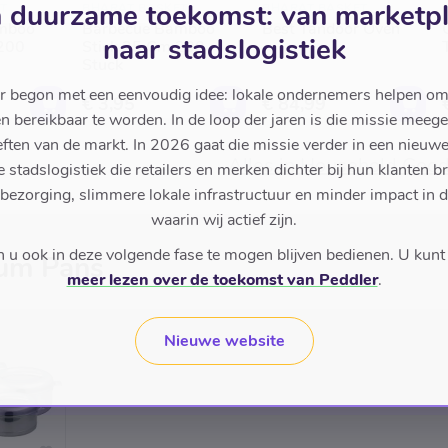
 duurzame toekomst: van marketp
T
BHARAT BASKET
BHARAT BASKET
mboo
Barbecue Bamboo
Best Tandoor Oven
naar stadslogistiek
 200
Stick 25 Cm 200
Stuck
r begon met een eenvoudig idee: lokale ondernemers helpen om
€ 3,95
€ 84,99
en bereikbaar te worden. In de loop der jaren is die missie meeg
ften van de markt. In 2026 gaat die missie verder in een nieu
Alles in Household Goo
stadslogistiek die retailers en merken dichter bij hun klanten b
 bezorging, slimmere lokale infrastructuur en minder impact in 
waarin wij actief zijn.
u ook in deze volgende fase te mogen blijven bedienen. U kunt
um Pans
meer lezen over de toekomst van Peddler
.
Nieuwe website