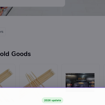
ers
old Goods
2026 update