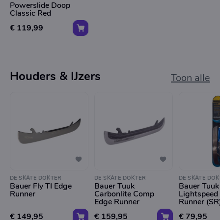
Powerslide Doop
Classic Red
€ 119,99
Houders & IJzers
Toon alle
DE SKATE DOKTER
DE SKATE DOKTER
DE SKATE DOK
Bauer Fly TI Edge
Bauer Tuuk
Bauer Tuuk
Runner
Carbonlite Comp
Lightspeed
Edge Runner
Runner (SR
€ 149,95
€ 159,95
€ 79,95