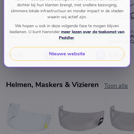
dichter bij hun klanten brengt, met snellere bezorging,
slimmere lokale infrastructuur en minder impact in de steden
waarin wij actief zijn.
We hopen u ook in deze volgende fase te mogen blijven
bedienen. U kunt hieronder
meer lezen over de toekomst van
DE SKATE DOKTER
DE SKATE DOKTER
DE SKATE DOK
Bauer NME Cat Eye
Bauer NME Certified
Bauer RP Pr
Peddler
.
Cat Eye
Stainless C
Nieuwe website
€ 99,95
€ 99,95
€ 79,95
Helmen, Maskers & Vizieren
Toon alle