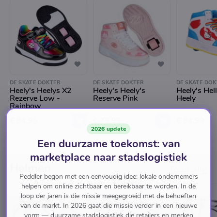
DE SKATE DOKTER
DE SKATE DOKTER
DE SKATE DOK
Heely's Heelys X2
Heely's Heely's
Heely's Hell
Rezerve Low -
Reserve Pink
Heely
Rainbow
€ 84,95
€ 79,99
€ 84,99
2026 update
Een duurzame toekomst: van
marketplace naar stadslogistiek
Helmen
Toon alle
Peddler begon met een eenvoudig idee: lokale ondernemers
helpen om online zichtbaar en bereikbaar te worden. In de
loop der jaren is die missie meegegroeid met de behoeften
van de markt. In 2026 gaat die missie verder in een nieuwe
vorm — duurzame stadslogistiek die retailers en merken