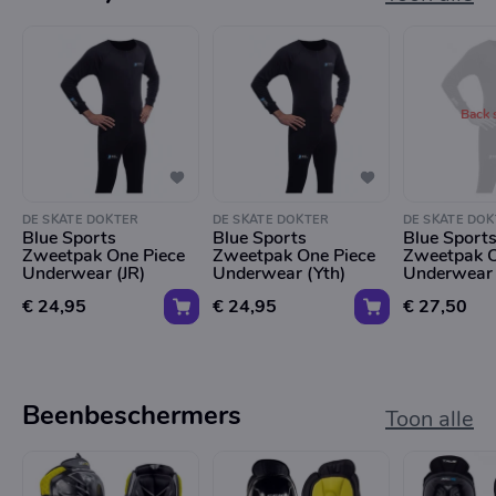
Back 
DE SKATE DOKTER
DE SKATE DOKTER
DE SKATE DOK
Blue Sports
Blue Sports
Blue Sport
Zweetpak One Piece
Zweetpak One Piece
Zweetpak O
Underwear (JR)
Underwear (Yth)
Underwear 
€ 24,95
€ 24,95
€ 27,50
Beenbeschermers
Toon alle