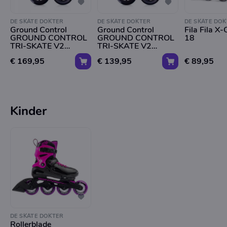
DE SKATE DOKTER
DE SKATE DOKTER
DE SKATE DOK
Ground Control
Ground Control
Fila Fila X
GROUND CONTROL
GROUND CONTROL
18
TRI-SKATE V2
TRI-SKATE V2
110MM - BLACK -
110MM - SILVER -
€ 169,95
€ 139,95
€ 89,95
COMPLETE INLINE
COMPLETE INLINE
SKATE FRAMES
SKATE FRAMES
Kinder
DE SKATE DOKTER
Rollerblade