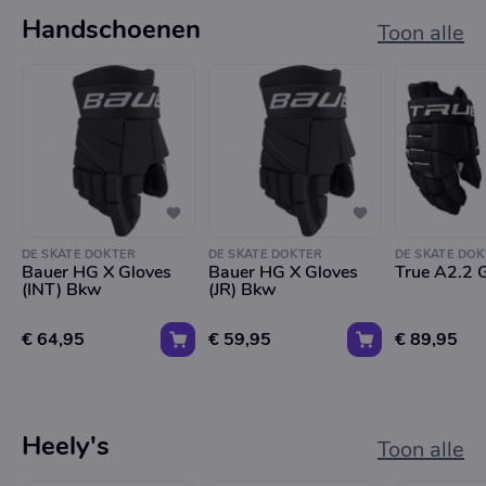
Handschoenen
Toon alle
DE SKATE DOKTER
DE SKATE DOKTER
DE SKATE DOK
Bauer HG X Gloves
Bauer HG X Gloves
True A2.2 G
(INT) Bkw
(JR) Bkw
€ 64,95
€ 59,95
€ 89,95
Heely's
Toon alle