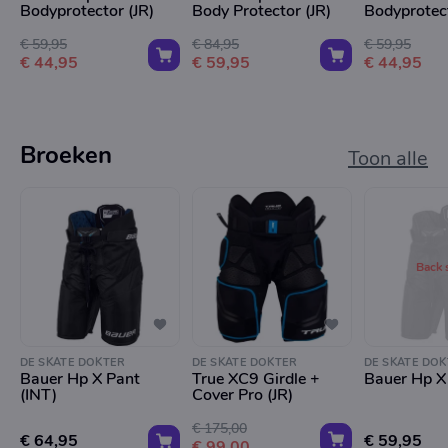
Bodyprotector (JR)
Body Protector (JR)
Bodyprotect
€ 59,95
€ 84,95
€ 59,95
€ 44,95
€ 59,95
€ 44,95
Broeken
Toon alle
Back 
DE SKATE DOKTER
DE SKATE DOKTER
DE SKATE DOK
Bauer Hp X Pant
True XC9 Girdle +
Bauer Hp X 
(INT)
Cover Pro (JR)
€ 175,00
€ 64,95
€ 59,95
€ 99,00