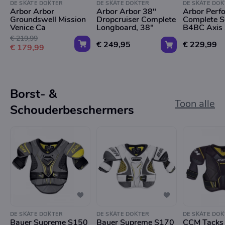
DE SKATE DOKTER
DE SKATE DOKTER
DE SKATE DOK
Arbor Arbor
Arbor Arbor 38"
Arbor Perf
Groundswell Mission
Dropcruiser Complete
Complete S
Venice Ca
Longboard, 38"
B4BC Axis
€ 219,99
€ 249,95
€ 229,99
€ 179,99
Borst- &
Toon alle
Schouderbeschermers
DE SKATE DOKTER
DE SKATE DOKTER
DE SKATE DOK
Bauer Supreme S150
Bauer Supreme S170
CCM Tacks