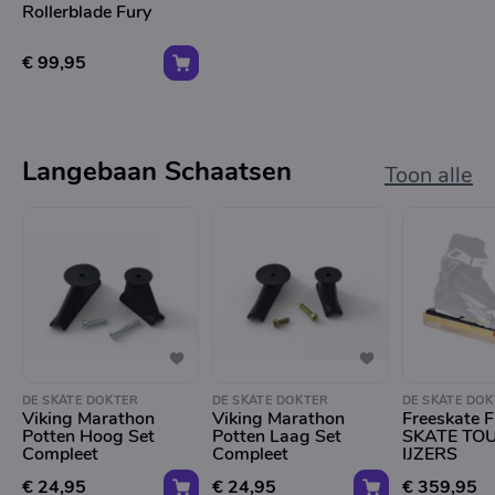
Rollerblade Fury
€ 99,95
Langebaan Schaatsen
Toon alle
DE SKATE DOKTER
DE SKATE DOKTER
DE SKATE DOK
Viking Marathon
Viking Marathon
Freeskate 
Potten Hoog Set
Potten Laag Set
SKATE TO
Compleet
Compleet
IJZERS
€ 24,95
€ 24,95
€ 359,95