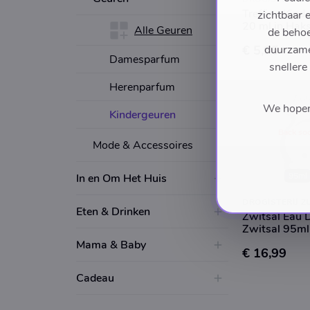
Treffina Kind
zichtbaar 
20 ml.in Hak
Alle Geuren
de behoe
€ 5,95
duurzame 
Damesparfum
snellere
Herenparfum
We hopen 
Kindergeuren
Back so
Mode & Accessoires
95ml
In en Om Het Huis
Eten & Drinken
Zwitsal Eau 
Zwitsal 95ml
Mama & Baby
€ 16,99
Cadeau