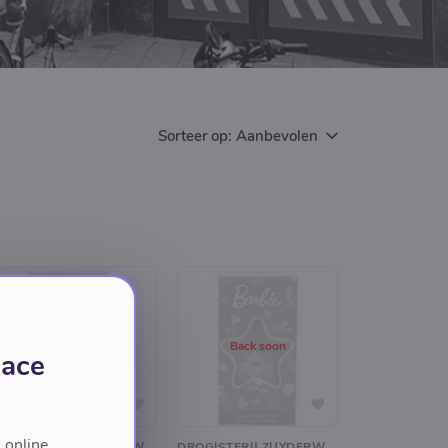
Sorteer op:
Aanbevolen
Back soon
Back soon
lace
 online
DROGISTERIJ ZUYDERWIJK
DROGISTERIJ ZUYDERWIJK