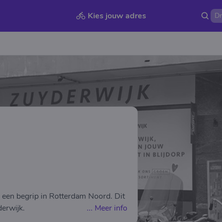
Kies jouw adres
60 een begrip in Rotterdam Noord. Dit
derwijk.
...
Meer info