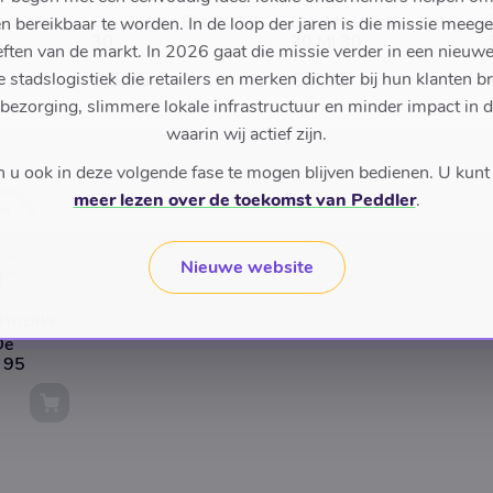
erparfum
Cry Babies Edt 30 Ml
Eau My Unicorn Edt
en bereikbaar te worden. In de loop der jaren is die missie meeg
s
30
30 Ml 30
ften van de markt. In 2026 gaat die missie verder in een nieu
€ 5,95
€ 7,95
stadslogistiek die retailers en merken dichter bij hun klanten b
 bezorging, slimmere lokale infrastructuur en minder impact in 
waarin wij actief zijn.
u ook in deze volgende fase te mogen blijven bedienen. U kunt
meer lezen over de toekomst van Peddler
.
on
Nieuwe website
DROGISTERIJ ZUYDERWIJK
De
 95