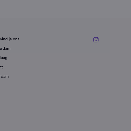
vind je ons
erdam
Haag
ht
rdam