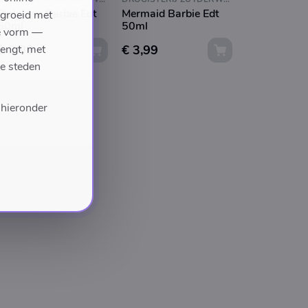
Pink Hair Barbie Edt
Mermaid Barbie Edt
egroeid met
50ml
50ml
we vorm —
€ 3,99
€ 3,99
rengt, met
de steden
 hieronder