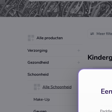
Meer filt
Alle producten
Verzorging
Kinder
Gezondheid
Schoonheid
Alle Schoonheid
Back so
Een
Make-Up
Peddle
Geuren